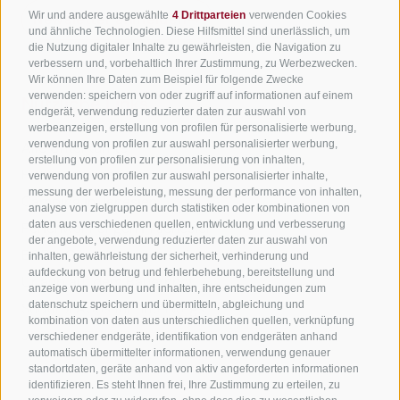
Wir und andere ausgewählte
4 Drittparteien
verwenden Cookies
Newsletter anmelden
und ähnliche Technologien. Diese Hilfsmittel sind unerlässlich, um
die Nutzung digitaler Inhalte zu gewährleisten, die Navigation zu
verbessern und, vorbehaltlich Ihrer Zustimmung, zu Werbezwecken.
Wir können Ihre Daten zum Beispiel für folgende Zwecke
verwenden: speichern von oder zugriff auf informationen auf einem
Nützliche Links
endgerät, verwendung reduzierter daten zur auswahl von
werbeanzeigen, erstellung von profilen für personalisierte werbung,
verwendung von profilen zur auswahl personalisierter werbung,
Alle Unterkünfte
erstellung von profilen zur personalisierung von inhalten,
Hotels in Jenesien
verwendung von profilen zur auswahl personalisierter inhalte,
messung der werbeleistung, messung der performance von inhalten,
Camping in Jenesien
analyse von zielgruppen durch statistiken oder kombinationen von
daten aus verschiedenen quellen, entwicklung und verbesserung
Ferienwohnungen in Jenesien
der angebote, verwendung reduzierter daten zur auswahl von
B&B - Gästezimmervermieter
inhalten, gewährleistung der sicherheit, verhinderung und
aufdeckung von betrug und fehlerbehebung, bereitstellung und
Urlaub auf dem Bauernhof
anzeige von werbung und inhalten, ihre entscheidungen zum
datenschutz speichern und übermitteln, abgleichung und
Südtirol Apps für unterwegs
kombination von daten aus unterschiedlichen quellen, verknüpfung
Jobs
verschiedener endgeräte, identifikation von endgeräten anhand
automatisch übermittelter informationen, verwendung genauer
standortdaten, geräte anhand von aktiv angeforderten informationen
identifizieren. Es steht Ihnen frei, Ihre Zustimmung zu erteilen, zu