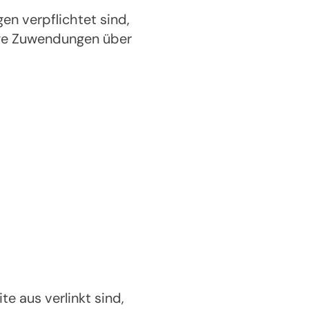
n verpflichtet sind,
tige Zuwendungen über
nserem
e aus verlinkt sind,