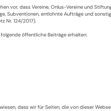
n vor, dass Vereine, Onlus-Vereine und Stiftunge
träge, Subventionen, entlohnte Aufträge und sons
tz Nr. 124/2017).
folgende öffentliche Beiträge erhalten:
Jenesien-Newsletter
ien auch in der Ferne immer ganz nah - mit u
Newsletter!
iesen, dass wir für Seiten, die von dieser Webseit