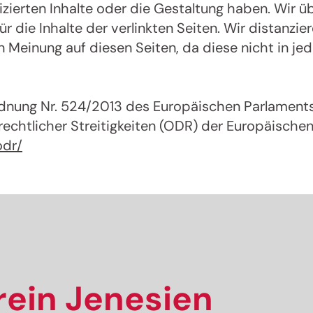
ublizierten Inhalte oder die Gestaltung haben. Wir
 dich jetzt an und hol dir die neuesten Infos zu u
ür die Inhalte der verlinkten Seiten. Wir distanzi
sanften Ferienregion direkt nach Hause.
Meinung auf diesen Seiten, da diese nicht in jed
Wir freuen uns auf dich!
rdnung Nr. 524/2013 des Europäischen Parlaments
Jetzt anmelden!
rechtlicher Streitigkeiten (ODR) der Europäische
odr/
ein Jenesien