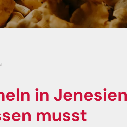
N
eln in Jenesien 
ssen musst