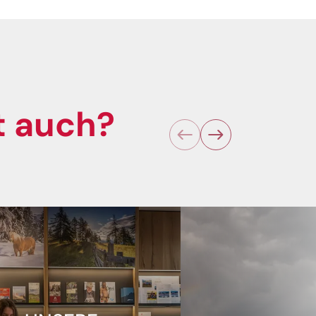
ht auch?
nserem
nserer