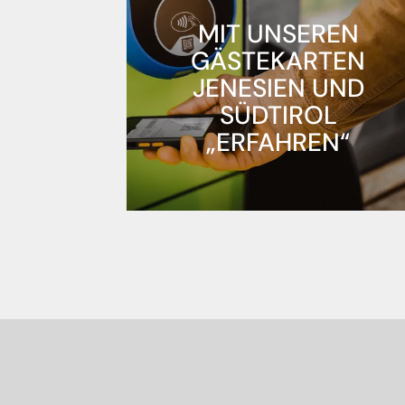
MIT UNSEREN
GÄSTEKARTEN
JENESIEN UND
SÜDTIROL
„ERFAHREN“