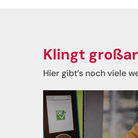
Klingt großar
Jenes
Hier gibt’s noch viele we
Melde