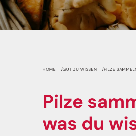
HOME
GUT ZU WISSEN
PILZE SAMMEL
Pilze samm
was du wi