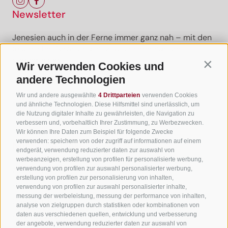
Newsletter
Jenesien auch in der Ferne immer ganz nah – mit den
aktuellsten News und Infos zu unserer sanften
Ferienregion.
Wir verwenden Cookies und
Contin
andere Technologien
Wir und andere ausgewählte
4 Drittparteien
verwenden Cookies
Newsletter anmelden
und ähnliche Technologien. Diese Hilfsmittel sind unerlässlich, um
die Nutzung digitaler Inhalte zu gewährleisten, die Navigation zu
verbessern und, vorbehaltlich Ihrer Zustimmung, zu Werbezwecken.
Wir können Ihre Daten zum Beispiel für folgende Zwecke
verwenden: speichern von oder zugriff auf informationen auf einem
Nützliche Links
endgerät, verwendung reduzierter daten zur auswahl von
werbeanzeigen, erstellung von profilen für personalisierte werbung,
verwendung von profilen zur auswahl personalisierter werbung,
Alle Unterkünfte
erstellung von profilen zur personalisierung von inhalten,
Hotels in Jenesien
verwendung von profilen zur auswahl personalisierter inhalte,
messung der werbeleistung, messung der performance von inhalten,
Camping in Jenesien
analyse von zielgruppen durch statistiken oder kombinationen von
daten aus verschiedenen quellen, entwicklung und verbesserung
Ferienwohnungen in Jenesien
der angebote, verwendung reduzierter daten zur auswahl von