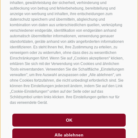
B&B - Gästezimmervermieter
inhalten, gewährleistung der sicherheit, verhinderung und
aufdeckung von betrug und fehlerbehebung, bereitstellung und
Urlaub auf dem Bauernhof
anzeige von werbung und inhalten, ihre entscheidungen zum
datenschutz speichern und übermitteln, abgleichung und
Südtirol Apps für unterwegs
kombination von daten aus unterschiedlichen quellen, verknüpfung
Jobs
verschiedener endgeräte, identifikation von endgeräten anhand
automatisch übermittelter informationen, verwendung genauer
standortdaten, geräte anhand von aktiv angeforderten informationen
identifizieren. Es steht Ihnen frei, Ihre Zustimmung zu erteilen, zu
verweigern oder zu widerrufen, ohne dass dies zu wesentlichen
Einschränkungen führt. Wenn Sie auf „Cookies akzeptieren" klicken,
erklären Sie sich mit der Verwendung von Cookies und ähnlichen
Tools einverstanden. Verwenden Sie die Schaltfläche „Einstellungen
verwalten", um Ihre Auswahl anzupassen oder „Alle ablehnen", um
ohne Cookies fortzufahren, die nicht unbedingt erforderlich sind. Sie
können Ihre Einstellungen jederzeit ändern, indem Sie auf den Link
„Cookie-Einstellungen" unten auf der Seite oder auf das
Schildsymbol unten links klicken. Ihre Einstellungen gelten nur für
das verwendete Gerät.
Impressum
Sitemap
Barrierefreiheit
OK
Cookie-Richtlinie
Privacy
Cookie Präferenzen
created with passion by
Alle ablehnen