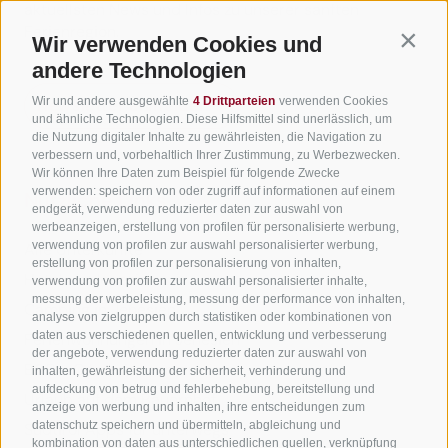
aktuellsten News und Infos zu unserer sanften
Ferienregion.
Wir verwenden Cookies und
Contin
andere Technologien
Wir und andere ausgewählte
4 Drittparteien
verwenden Cookies
Newsletter anmelden
und ähnliche Technologien. Diese Hilfsmittel sind unerlässlich, um
die Nutzung digitaler Inhalte zu gewährleisten, die Navigation zu
verbessern und, vorbehaltlich Ihrer Zustimmung, zu Werbezwecken.
Wir können Ihre Daten zum Beispiel für folgende Zwecke
verwenden: speichern von oder zugriff auf informationen auf einem
Nützliche Links
endgerät, verwendung reduzierter daten zur auswahl von
werbeanzeigen, erstellung von profilen für personalisierte werbung,
verwendung von profilen zur auswahl personalisierter werbung,
Alle Unterkünfte
erstellung von profilen zur personalisierung von inhalten,
Hotels in Jenesien
verwendung von profilen zur auswahl personalisierter inhalte,
messung der werbeleistung, messung der performance von inhalten,
Camping in Jenesien
analyse von zielgruppen durch statistiken oder kombinationen von
daten aus verschiedenen quellen, entwicklung und verbesserung
Ferienwohnungen in Jenesien
der angebote, verwendung reduzierter daten zur auswahl von
B&B - Gästezimmervermieter
inhalten, gewährleistung der sicherheit, verhinderung und
aufdeckung von betrug und fehlerbehebung, bereitstellung und
Urlaub auf dem Bauernhof
anzeige von werbung und inhalten, ihre entscheidungen zum
datenschutz speichern und übermitteln, abgleichung und
Südtirol Apps für unterwegs
kombination von daten aus unterschiedlichen quellen, verknüpfung