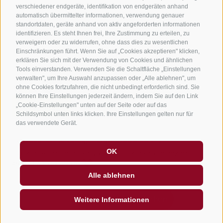
Jobs
verschiedener endgeräte, identifikation von endgeräten anhand
automatisch übermittelter informationen, verwendung genauer
standortdaten, geräte anhand von aktiv angeforderten informationen
identifizieren. Es steht Ihnen frei, Ihre Zustimmung zu erteilen, zu
verweigern oder zu widerrufen, ohne dass dies zu wesentlichen
Einschränkungen führt. Wenn Sie auf „Cookies akzeptieren" klicken,
erklären Sie sich mit der Verwendung von Cookies und ähnlichen
Tools einverstanden. Verwenden Sie die Schaltfläche „Einstellungen
verwalten", um Ihre Auswahl anzupassen oder „Alle ablehnen", um
ohne Cookies fortzufahren, die nicht unbedingt erforderlich sind. Sie
können Ihre Einstellungen jederzeit ändern, indem Sie auf den Link
„Cookie-Einstellungen" unten auf der Seite oder auf das
Schildsymbol unten links klicken. Ihre Einstellungen gelten nur für
das verwendete Gerät.
Impressum
Sitemap
Barrierefreiheit
OK
Cookie-Richtlinie
Privacy
Cookie Präferenzen
created with passion by
Alle ablehnen
Unterkunft suchen
Weitere Informationen