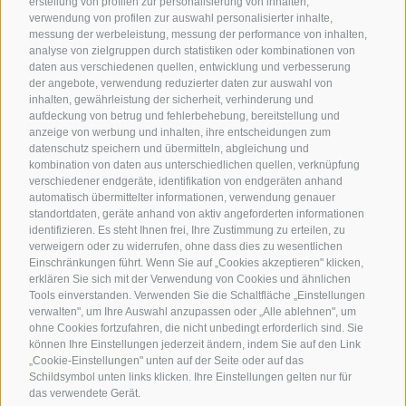
erstellung von profilen zur personalisierung von inhalten,
Hotels in Jenesien
verwendung von profilen zur auswahl personalisierter inhalte,
messung der werbeleistung, messung der performance von inhalten,
Camping in Jenesien
analyse von zielgruppen durch statistiken oder kombinationen von
daten aus verschiedenen quellen, entwicklung und verbesserung
Ferienwohnungen in Jenesien
der angebote, verwendung reduzierter daten zur auswahl von
B&B - Gästezimmervermieter
inhalten, gewährleistung der sicherheit, verhinderung und
aufdeckung von betrug und fehlerbehebung, bereitstellung und
Urlaub auf dem Bauernhof
anzeige von werbung und inhalten, ihre entscheidungen zum
datenschutz speichern und übermitteln, abgleichung und
Südtirol Apps für unterwegs
kombination von daten aus unterschiedlichen quellen, verknüpfung
Jobs
verschiedener endgeräte, identifikation von endgeräten anhand
automatisch übermittelter informationen, verwendung genauer
standortdaten, geräte anhand von aktiv angeforderten informationen
identifizieren. Es steht Ihnen frei, Ihre Zustimmung zu erteilen, zu
verweigern oder zu widerrufen, ohne dass dies zu wesentlichen
Einschränkungen führt. Wenn Sie auf „Cookies akzeptieren" klicken,
erklären Sie sich mit der Verwendung von Cookies und ähnlichen
Tools einverstanden. Verwenden Sie die Schaltfläche „Einstellungen
verwalten", um Ihre Auswahl anzupassen oder „Alle ablehnen", um
ohne Cookies fortzufahren, die nicht unbedingt erforderlich sind. Sie
können Ihre Einstellungen jederzeit ändern, indem Sie auf den Link
„Cookie-Einstellungen" unten auf der Seite oder auf das
Schildsymbol unten links klicken. Ihre Einstellungen gelten nur für
das verwendete Gerät.