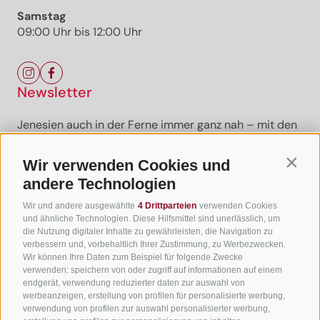
Samstag
09:00 Uhr bis 12:00 Uhr
Newsletter
Jenesien auch in der Ferne immer ganz nah – mit den
aktuellsten News und Infos zu unserer sanften
Ferienregion.
Wir verwenden Cookies und
Contin
andere Technologien
Wir und andere ausgewählte
4 Drittparteien
verwenden Cookies
Newsletter anmelden
und ähnliche Technologien. Diese Hilfsmittel sind unerlässlich, um
die Nutzung digitaler Inhalte zu gewährleisten, die Navigation zu
verbessern und, vorbehaltlich Ihrer Zustimmung, zu Werbezwecken.
Wir können Ihre Daten zum Beispiel für folgende Zwecke
verwenden: speichern von oder zugriff auf informationen auf einem
Nützliche Links
endgerät, verwendung reduzierter daten zur auswahl von
werbeanzeigen, erstellung von profilen für personalisierte werbung,
verwendung von profilen zur auswahl personalisierter werbung,
Alle Unterkünfte