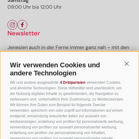
Samstag
09:00 Uhr bis 12:00 Uhr
Newsletter
Jenesien auch in der Ferne immer ganz nah – mit den
aktuellsten News und Infos zu unserer sanften
Ferienregion.
Wir verwenden Cookies und
Contin
andere Technologien
Wir und andere ausgewählte
4 Drittparteien
verwenden Cookies
Newsletter anmelden
und ähnliche Technologien. Diese Hilfsmittel sind unerlässlich, um
die Nutzung digitaler Inhalte zu gewährleisten, die Navigation zu
verbessern und, vorbehaltlich Ihrer Zustimmung, zu Werbezwecken.
Wir können Ihre Daten zum Beispiel für folgende Zwecke
verwenden: speichern von oder zugriff auf informationen auf einem
Nützliche Links
endgerät, verwendung reduzierter daten zur auswahl von
werbeanzeigen, erstellung von profilen für personalisierte werbung,
verwendung von profilen zur auswahl personalisierter werbung,
Alle Unterkünfte
erstellung von profilen zur personalisierung von inhalten,
Hotels in Jenesien
verwendung von profilen zur auswahl personalisierter inhalte,