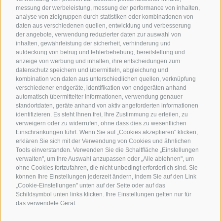
messung der werbeleistung, messung der performance von inhalten,
Camping in Jenesien
analyse von zielgruppen durch statistiken oder kombinationen von
daten aus verschiedenen quellen, entwicklung und verbesserung
Ferienwohnungen in Jenesien
der angebote, verwendung reduzierter daten zur auswahl von
B&B - Gästezimmervermieter
inhalten, gewährleistung der sicherheit, verhinderung und
aufdeckung von betrug und fehlerbehebung, bereitstellung und
Urlaub auf dem Bauernhof
anzeige von werbung und inhalten, ihre entscheidungen zum
datenschutz speichern und übermitteln, abgleichung und
Südtirol Apps für unterwegs
kombination von daten aus unterschiedlichen quellen, verknüpfung
Jobs
verschiedener endgeräte, identifikation von endgeräten anhand
automatisch übermittelter informationen, verwendung genauer
standortdaten, geräte anhand von aktiv angeforderten informationen
identifizieren. Es steht Ihnen frei, Ihre Zustimmung zu erteilen, zu
verweigern oder zu widerrufen, ohne dass dies zu wesentlichen
Einschränkungen führt. Wenn Sie auf „Cookies akzeptieren" klicken,
erklären Sie sich mit der Verwendung von Cookies und ähnlichen
Tools einverstanden. Verwenden Sie die Schaltfläche „Einstellungen
verwalten", um Ihre Auswahl anzupassen oder „Alle ablehnen", um
ohne Cookies fortzufahren, die nicht unbedingt erforderlich sind. Sie
können Ihre Einstellungen jederzeit ändern, indem Sie auf den Link
„Cookie-Einstellungen" unten auf der Seite oder auf das
Schildsymbol unten links klicken. Ihre Einstellungen gelten nur für
das verwendete Gerät.