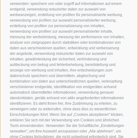
verwenden: speichern von oder zugriff auf informationen auf einem
Nützliche Links
endgerät, verwendung reduzierter daten zur auswahl von
werbeanzeigen, erstellung von profilen für personalisierte werbung,
verwendung von profilen zur auswahl personalisierter werbung,
Alle Unterkünfte
erstellung von profilen zur personalisierung von inhalten,
Hotels in Jenesien
verwendung von profilen zur auswahl personalisierter inhalte,
messung der werbeleistung, messung der performance von inhalten,
Camping in Jenesien
analyse von zielgruppen durch statistiken oder kombinationen von
daten aus verschiedenen quellen, entwicklung und verbesserung
Ferienwohnungen in Jenesien
der angebote, verwendung reduzierter daten zur auswahl von
B&B - Gästezimmervermieter
inhalten, gewährleistung der sicherheit, verhinderung und
aufdeckung von betrug und fehlerbehebung, bereitstellung und
Urlaub auf dem Bauernhof
anzeige von werbung und inhalten, ihre entscheidungen zum
datenschutz speichern und übermitteln, abgleichung und
Südtirol Apps für unterwegs
kombination von daten aus unterschiedlichen quellen, verknüpfung
Jobs
verschiedener endgeräte, identifikation von endgeräten anhand
automatisch übermittelter informationen, verwendung genauer
standortdaten, geräte anhand von aktiv angeforderten informationen
identifizieren. Es steht Ihnen frei, Ihre Zustimmung zu erteilen, zu
verweigern oder zu widerrufen, ohne dass dies zu wesentlichen
Einschränkungen führt. Wenn Sie auf „Cookies akzeptieren" klicken,
erklären Sie sich mit der Verwendung von Cookies und ähnlichen
Tools einverstanden. Verwenden Sie die Schaltfläche „Einstellungen
verwalten", um Ihre Auswahl anzupassen oder „Alle ablehnen", um
ohne Cookies fortzufahren, die nicht unbedingt erforderlich sind. Sie