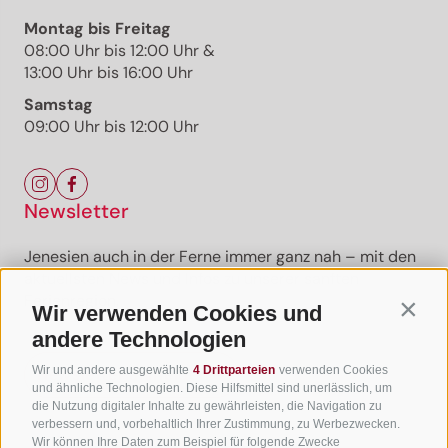
Montag bis Freitag
08:00 Uhr bis 12:00 Uhr &
13:00 Uhr bis 16:00 Uhr
Samstag
09:00 Uhr bis 12:00 Uhr
Newsletter
Jenesien auch in der Ferne immer ganz nah – mit den
aktuellsten News und Infos zu unserer sanften
Ferienregion.
Wir verwenden Cookies und
Contin
andere Technologien
Wir und andere ausgewählte
4 Drittparteien
verwenden Cookies
Newsletter anmelden
und ähnliche Technologien. Diese Hilfsmittel sind unerlässlich, um
die Nutzung digitaler Inhalte zu gewährleisten, die Navigation zu
verbessern und, vorbehaltlich Ihrer Zustimmung, zu Werbezwecken.
Wir können Ihre Daten zum Beispiel für folgende Zwecke