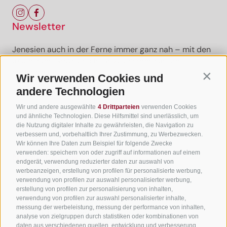
Newsletter
Jenesien auch in der Ferne immer ganz nah – mit den
aktuellsten News und Infos zu unserer sanften
Ferienregion.
Wir verwenden Cookies und
Contin
andere Technologien
Wir und andere ausgewählte
4 Drittparteien
verwenden Cookies
Newsletter anmelden
und ähnliche Technologien. Diese Hilfsmittel sind unerlässlich, um
die Nutzung digitaler Inhalte zu gewährleisten, die Navigation zu
verbessern und, vorbehaltlich Ihrer Zustimmung, zu Werbezwecken.
Wir können Ihre Daten zum Beispiel für folgende Zwecke
verwenden: speichern von oder zugriff auf informationen auf einem
Nützliche Links
endgerät, verwendung reduzierter daten zur auswahl von
werbeanzeigen, erstellung von profilen für personalisierte werbung,
verwendung von profilen zur auswahl personalisierter werbung,
Alle Unterkünfte
erstellung von profilen zur personalisierung von inhalten,
Hotels in Jenesien
verwendung von profilen zur auswahl personalisierter inhalte,
messung der werbeleistung, messung der performance von inhalten,
Camping in Jenesien
analyse von zielgruppen durch statistiken oder kombinationen von
daten aus verschiedenen quellen, entwicklung und verbesserung