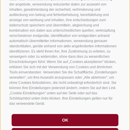
Ferienwohnungen in Jenesien
der angebote, verwendung reduzierter daten zur auswahl von
B&B - Gästezimmervermieter
inhalten, gewährleistung der sicherheit, verhinderung und
aufdeckung von betrug und fehlerbehebung, bereitstellung und
Urlaub auf dem Bauernhof
anzeige von werbung und inhalten, ihre entscheidungen zum
datenschutz speichern und übermitteln, abgleichung und
Südtirol Apps für unterwegs
kombination von daten aus unterschiedlichen quellen, verknüpfung
Jobs
verschiedener endgeräte, identifikation von endgeräten anhand
automatisch übermittelter informationen, verwendung genauer
standortdaten, geräte anhand von aktiv angeforderten informationen
identifizieren. Es steht Ihnen frei, Ihre Zustimmung zu erteilen, zu
verweigern oder zu widerrufen, ohne dass dies zu wesentlichen
Einschränkungen führt. Wenn Sie auf „Cookies akzeptieren" klicken,
erklären Sie sich mit der Verwendung von Cookies und ähnlichen
Tools einverstanden. Verwenden Sie die Schaltfläche „Einstellungen
verwalten", um Ihre Auswahl anzupassen oder „Alle ablehnen", um
ohne Cookies fortzufahren, die nicht unbedingt erforderlich sind. Sie
können Ihre Einstellungen jederzeit ändern, indem Sie auf den Link
„Cookie-Einstellungen" unten auf der Seite oder auf das
Schildsymbol unten links klicken. Ihre Einstellungen gelten nur für
das verwendete Gerät.
Impressum
Sitemap
Barrierefreiheit
OK
Cookie-Richtlinie
Privacy
Cookie Präferenzen
created with passion by