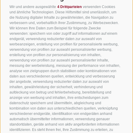
Wir freuen uns auf dich!
Wir und andere ausgewählte
4 Drittparteien
verwenden Cookies
Alle Unterkünfte
und ähnliche Technologien. Diese Hilfsmittel sind unerlässlich, um
die Nutzung digitaler Inhalte zu gewährleisten, die Navigation zu
Hotels in Jenesien
verbessern und, vorbehaltlich Ihrer Zustimmung, zu Werbezwecken.
Jetzt anmelden!
Camping in Jenesien
Wir können Ihre Daten zum Beispiel für folgende Zwecke
verwenden: speichern von oder zugriff auf informationen auf einem
Ferienwohnungen in Jenesien
endgerät, verwendung reduzierter daten zur auswahl von
werbeanzeigen, erstellung von profilen für personalisierte werbung,
B&B - Gästezimmervermieter
verwendung von profilen zur auswahl personalisierter werbung,
Urlaub auf dem Bauernhof
erstellung von profilen zur personalisierung von inhalten,
verwendung von profilen zur auswahl personalisierter inhalte,
Südtirol Apps für unterwegs
messung der werbeleistung, messung der performance von inhalten,
analyse von zielgruppen durch statistiken oder kombinationen von
Jobs
daten aus verschiedenen quellen, entwicklung und verbesserung
der angebote, verwendung reduzierter daten zur auswahl von
inhalten, gewährleistung der sicherheit, verhinderung und
aufdeckung von betrug und fehlerbehebung, bereitstellung und
anzeige von werbung und inhalten, ihre entscheidungen zum
datenschutz speichern und übermitteln, abgleichung und
kombination von daten aus unterschiedlichen quellen, verknüpfung
verschiedener endgeräte, identifikation von endgeräten anhand
automatisch übermittelter informationen, verwendung genauer
standortdaten, geräte anhand von aktiv angeforderten informationen
identifizieren. Es steht Ihnen frei, Ihre Zustimmung zu erteilen, zu