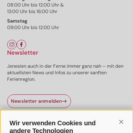
08:00 Uhr bis 12:00 Uhr &
13:00 Uhr bis 16:00 Uhr
Samstag
09:00 Uhr bis 12:00 Uhr
Newsletter
Jenesien auch in der Ferne immer ganz nah – mit den
aktuellsten News und Infos zu unserer sanften
Ferienregion.
Jenesien-Newsletter
Newsletter anmelden
Jenesien auch in der Ferne immer ganz nah - mit
unserem Newsletter!
Wir verwenden Cookies und
Contin
Melde dich jetzt an und hol dir die neuesten Infos zu
Nützliche Links
unserer sanften Ferienregion direkt nach Hause.
andere Technologien