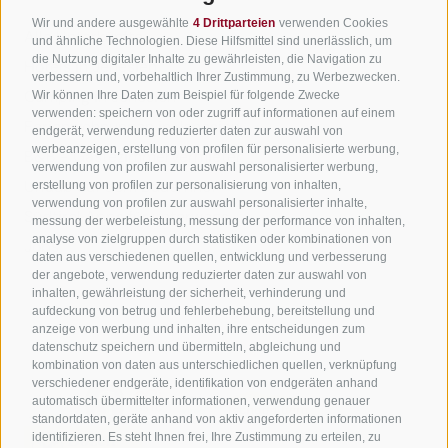
Wir freuen uns auf dich!
Wir und andere ausgewählte
4 Drittparteien
verwenden Cookies
Alle Unterkünfte
und ähnliche Technologien. Diese Hilfsmittel sind unerlässlich, um
die Nutzung digitaler Inhalte zu gewährleisten, die Navigation zu
Hotels in Jenesien
verbessern und, vorbehaltlich Ihrer Zustimmung, zu Werbezwecken.
Jetzt anmelden!
Camping in Jenesien
Wir können Ihre Daten zum Beispiel für folgende Zwecke
verwenden: speichern von oder zugriff auf informationen auf einem
Ferienwohnungen in Jenesien
endgerät, verwendung reduzierter daten zur auswahl von
werbeanzeigen, erstellung von profilen für personalisierte werbung,
B&B - Gästezimmervermieter
verwendung von profilen zur auswahl personalisierter werbung,
Urlaub auf dem Bauernhof
erstellung von profilen zur personalisierung von inhalten,
verwendung von profilen zur auswahl personalisierter inhalte,
Südtirol Apps für unterwegs
messung der werbeleistung, messung der performance von inhalten,
analyse von zielgruppen durch statistiken oder kombinationen von
Jobs
daten aus verschiedenen quellen, entwicklung und verbesserung
der angebote, verwendung reduzierter daten zur auswahl von
inhalten, gewährleistung der sicherheit, verhinderung und
aufdeckung von betrug und fehlerbehebung, bereitstellung und
anzeige von werbung und inhalten, ihre entscheidungen zum
datenschutz speichern und übermitteln, abgleichung und
kombination von daten aus unterschiedlichen quellen, verknüpfung
verschiedener endgeräte, identifikation von endgeräten anhand
automatisch übermittelter informationen, verwendung genauer
standortdaten, geräte anhand von aktiv angeforderten informationen
identifizieren. Es steht Ihnen frei, Ihre Zustimmung zu erteilen, zu