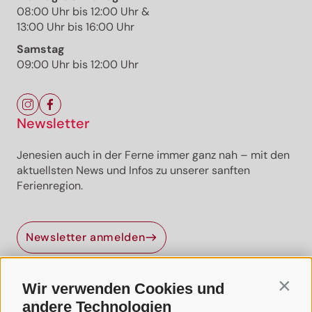
08:00 Uhr bis 12:00 Uhr &
13:00 Uhr bis 16:00 Uhr
Samstag
09:00 Uhr bis 12:00 Uhr
Newsletter
Jenesien auch in der Ferne immer ganz nah – mit den
aktuellsten News und Infos zu unserer sanften
Ferienregion.
Jenesien-Newsletter
Newsletter anmelden
Jenesien auch in der Ferne immer ganz nah - mit
unserem Newsletter!
Wir verwenden Cookies und
Contin
Melde dich jetzt an und hol dir die neuesten Infos zu
Nützliche Links
unserer sanften Ferienregion direkt nach Hause.
andere Technologien