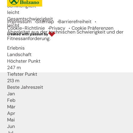
Schwierigkeit
leicht
Gesamtschwierigkeit
Impressum
Sitemap
Barrierefreiheit
leicht
Cookie-Richtlinie
Privacy
Cookie Präferenzen
Abgeleitet aus der technischen Schwierigkeit und der
created with passion by
Fitnessanforderung.
Erlebnis
Landschaft
Höchster Punkt
247 m
Tiefster Punkt
213 m
Beste Jahreszeit
Jan
Feb
Mär
Apr
Mai
Jun
Jul