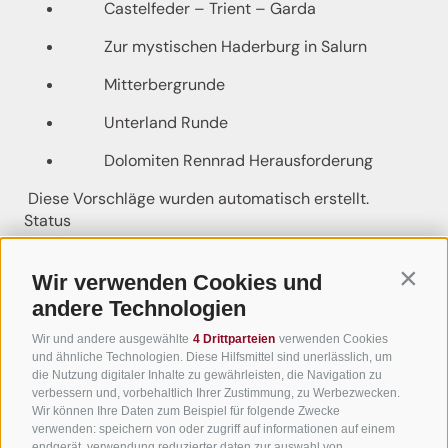
Castelfeder – Trient – Garda
Zur mystischen Haderburg in Salurn
Mitterbergrunde
Unterland Runde
Dolomiten Rennrad Herausforderung
Diese Vorschläge wurden automatisch erstellt.
Status
Geöffnet
Schwierigkeit
Wir verwenden Cookies und
Contin
leicht
andere Technologien
Gesamtschwierigkeit
leicht
Wir und andere ausgewählte
4 Drittparteien
verwenden Cookies
Abgeleitet aus der technischen Schwierigkeit und der
und ähnliche Technologien. Diese Hilfsmittel sind unerlässlich, um
Fitnessanforderung.
die Nutzung digitaler Inhalte zu gewährleisten, die Navigation zu
verbessern und, vorbehaltlich Ihrer Zustimmung, zu Werbezwecken.
Strecke
Wir können Ihre Daten zum Beispiel für folgende Zwecke
17,1 km
verwenden: speichern von oder zugriff auf informationen auf einem
endgerät, verwendung reduzierter daten zur auswahl von