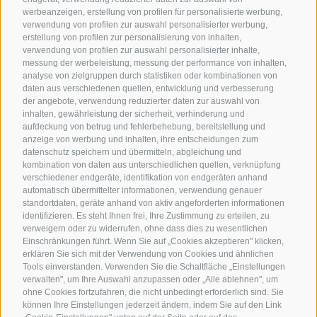
Dauer
werbeanzeigen, erstellung von profilen für personalisierte werbung,
1:16 h
verwendung von profilen zur auswahl personalisierter werbung,
Aufstieg
erstellung von profilen zur personalisierung von inhalten,
202 hm
verwendung von profilen zur auswahl personalisierter inhalte,
Abstieg
messung der werbeleistung, messung der performance von inhalten,
analyse von zielgruppen durch statistiken oder kombinationen von
202 hm
daten aus verschiedenen quellen, entwicklung und verbesserung
Höchster Punkt
der angebote, verwendung reduzierter daten zur auswahl von
247 m
inhalten, gewährleistung der sicherheit, verhinderung und
Tiefster Punkt
aufdeckung von betrug und fehlerbehebung, bereitstellung und
anzeige von werbung und inhalten, ihre entscheidungen zum
213 m
datenschutz speichern und übermitteln, abgleichung und
eBike
Rundtour
kombination von daten aus unterschiedlichen quellen, verknüpfung
Statistiken
verschiedener endgeräte, identifikation von endgeräten anhand
automatisch übermittelter informationen, verwendung genauer
standortdaten, geräte anhand von aktiv angeforderten informationen
identifizieren. Es steht Ihnen frei, Ihre Zustimmung zu erteilen, zu
Wegpunkte
verweigern oder zu widerrufen, ohne dass dies zu wesentlichen
Flyover-Preview starten
Flyover beenden
Einschränkungen führt. Wenn Sie auf „Cookies akzeptieren" klicken,
erklären Sie sich mit der Verwendung von Cookies und ähnlichen
Tools einverstanden. Verwenden Sie die Schaltfläche „Einstellungen
verwalten", um Ihre Auswahl anzupassen oder „Alle ablehnen", um
Inhalte
ohne Cookies fortzufahren, die nicht unbedingt erforderlich sind. Sie
Bilder einblenden
Bilder ausblenden
können Ihre Einstellungen jederzeit ändern, indem Sie auf den Link