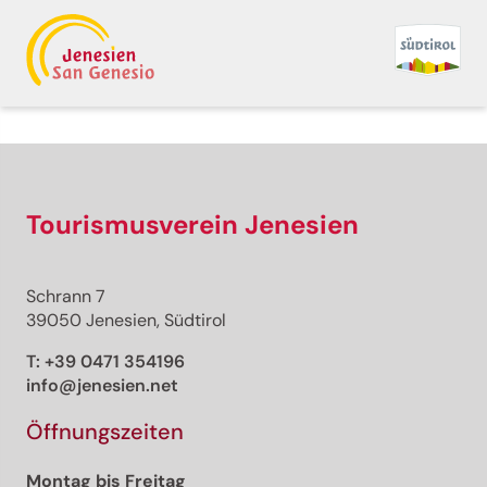
Zurück zur Übersicht
Drucken
GPX
KML
FIT
Fitness
Top
empfohlene Tour
Radfahren
Tourismusverein Jenesien
· Südtirols Süden
Geöffnet
Kalterer See
Schrann 7
Verantwortlich für diesen Inhalt
39050 Jenesien, Südtirol
Südtirols Süden
T:
+39 0471 354196
info@jenesien.net
Kalterer See
Foto: Thomas Monsorno, Südtirols Süden
Öffnungszeiten
Montag bis Freitag