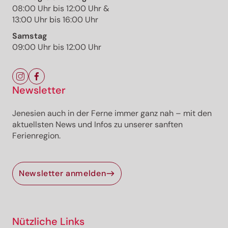
08:00 Uhr bis 12:00 Uhr &
13:00 Uhr bis 16:00 Uhr
Die Tour
Samstag
Details
09:00 Uhr bis 12:00 Uhr
Wegbeschreibung
Anreise
Aktuelle Infos
Ausrüstung
Newsletter
Jenesien auch in der Ferne immer ganz nah – mit den
Für dich ausgewählte alternative Vorschläge
aktuellsten News und Infos zu unserer sanften
Ferienregion.
Der Kalterer See ist der wärmste Bergsee im
Alpenraum. Die gemütliche Familientour führt durch
Obstwiesen und Weinberge zu den schönsten Plätzen
im Süden Südtirols.
Newsletter anmelden
Geöffnet
leicht
Strecke
17,1 km
Dauer
1:16 h
Nützliche Links
Aufstieg
202 hm