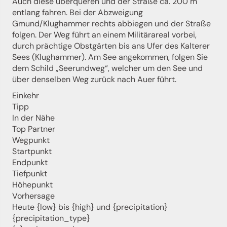
Auch diese überqueren und der Straße ca. 200 m
entlang fahren. Bei der Abzweigung
Gmund/Klughammer rechts abbiegen und der Straße
folgen. Der Weg führt an einem Militärareal vorbei,
durch prächtige Obstgärten bis ans Ufer des Kalterer
Sees (Klughammer). Am See angekommen, folgen Sie
dem Schild „Seerundweg“, welcher um den See und
über denselben Weg zurück nach Auer führt.
Einkehr
Tipp
In der Nähe
Top Partner
Wegpunkt
Startpunkt
Jenesien-Newsletter
Endpunkt
Tiefpunkt
Höhepunkt
Jenesien auch in der Ferne immer ganz nah - mit
Vorhersage
unserem Newsletter!
Heute {low} bis {high} und {precipitation}
Melde dich jetzt an und hol dir die neuesten Infos zu
{precipitation_type}
unserer sanften Ferienregion direkt nach Hause.