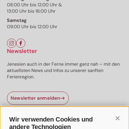
08:00 Uhr bis 12:00 Uhr &
13:00 Uhr bis 16:00 Uhr
Samstag
09:00 Uhr bis 12:00 Uhr
Newsletter
Jenesien auch in der Ferne immer ganz nah – mit den
aktuellsten News und Infos zu unserer sanften
Ferienregion.
Jenesien-Newsletter
Newsletter anmelden
Jenesien auch in der Ferne immer ganz nah - mit
unserem Newsletter!
Wir verwenden Cookies und
Contin
Melde dich jetzt an und hol dir die neuesten Infos zu
Nützliche Links
unserer sanften Ferienregion direkt nach Hause.
andere Technologien