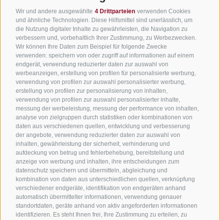
Wir freuen uns auf dich!
Wir und andere ausgewählte
4 Drittparteien
verwenden Cookies
Alle Unterkünfte
und ähnliche Technologien. Diese Hilfsmittel sind unerlässlich, um
die Nutzung digitaler Inhalte zu gewährleisten, die Navigation zu
Hotels in Jenesien
verbessern und, vorbehaltlich Ihrer Zustimmung, zu Werbezwecken.
Jetzt anmelden!
Camping in Jenesien
Wir können Ihre Daten zum Beispiel für folgende Zwecke
verwenden: speichern von oder zugriff auf informationen auf einem
Ferienwohnungen in Jenesien
endgerät, verwendung reduzierter daten zur auswahl von
werbeanzeigen, erstellung von profilen für personalisierte werbung,
B&B - Gästezimmervermieter
verwendung von profilen zur auswahl personalisierter werbung,
Urlaub auf dem Bauernhof
erstellung von profilen zur personalisierung von inhalten,
verwendung von profilen zur auswahl personalisierter inhalte,
Südtirol Apps für unterwegs
messung der werbeleistung, messung der performance von inhalten,
analyse von zielgruppen durch statistiken oder kombinationen von
Jobs
daten aus verschiedenen quellen, entwicklung und verbesserung
der angebote, verwendung reduzierter daten zur auswahl von
inhalten, gewährleistung der sicherheit, verhinderung und
aufdeckung von betrug und fehlerbehebung, bereitstellung und
anzeige von werbung und inhalten, ihre entscheidungen zum
datenschutz speichern und übermitteln, abgleichung und
kombination von daten aus unterschiedlichen quellen, verknüpfung
verschiedener endgeräte, identifikation von endgeräten anhand
automatisch übermittelter informationen, verwendung genauer
standortdaten, geräte anhand von aktiv angeforderten informationen
identifizieren. Es steht Ihnen frei, Ihre Zustimmung zu erteilen, zu