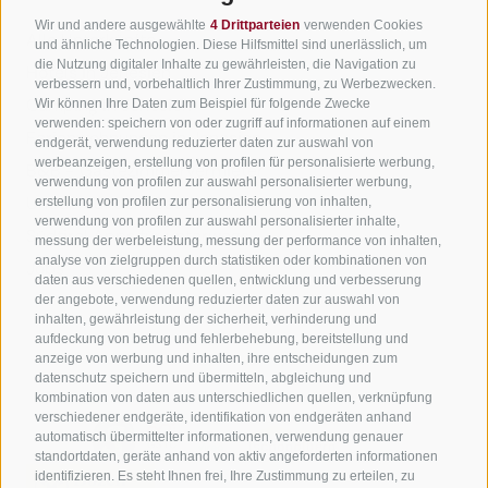
Wir freuen uns auf dich!
Wir und andere ausgewählte
4 Drittparteien
verwenden Cookies
Alle Unterkünfte
und ähnliche Technologien. Diese Hilfsmittel sind unerlässlich, um
die Nutzung digitaler Inhalte zu gewährleisten, die Navigation zu
Hotels in Jenesien
verbessern und, vorbehaltlich Ihrer Zustimmung, zu Werbezwecken.
Jetzt anmelden!
Camping in Jenesien
Wir können Ihre Daten zum Beispiel für folgende Zwecke
verwenden: speichern von oder zugriff auf informationen auf einem
Ferienwohnungen in Jenesien
endgerät, verwendung reduzierter daten zur auswahl von
werbeanzeigen, erstellung von profilen für personalisierte werbung,
B&B - Gästezimmervermieter
verwendung von profilen zur auswahl personalisierter werbung,
Urlaub auf dem Bauernhof
erstellung von profilen zur personalisierung von inhalten,
verwendung von profilen zur auswahl personalisierter inhalte,
Südtirol Apps für unterwegs
messung der werbeleistung, messung der performance von inhalten,
analyse von zielgruppen durch statistiken oder kombinationen von
Jobs
daten aus verschiedenen quellen, entwicklung und verbesserung
der angebote, verwendung reduzierter daten zur auswahl von
inhalten, gewährleistung der sicherheit, verhinderung und
aufdeckung von betrug und fehlerbehebung, bereitstellung und
anzeige von werbung und inhalten, ihre entscheidungen zum
datenschutz speichern und übermitteln, abgleichung und
kombination von daten aus unterschiedlichen quellen, verknüpfung
verschiedener endgeräte, identifikation von endgeräten anhand
automatisch übermittelter informationen, verwendung genauer
standortdaten, geräte anhand von aktiv angeforderten informationen
identifizieren. Es steht Ihnen frei, Ihre Zustimmung zu erteilen, zu