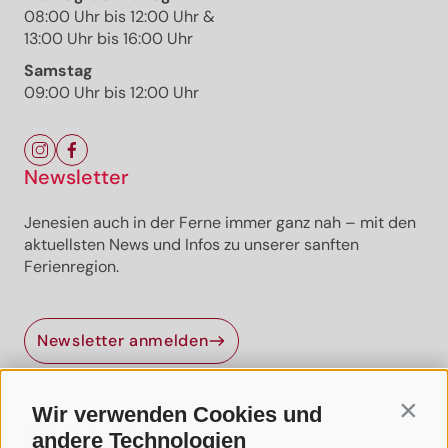
08:00 Uhr bis 12:00 Uhr &
13:00 Uhr bis 16:00 Uhr
Samstag
09:00 Uhr bis 12:00 Uhr
Newsletter
Jenesien auch in der Ferne immer ganz nah – mit den
aktuellsten News und Infos zu unserer sanften
Ferienregion.
Jenesien-Newsletter
Newsletter anmelden
Jenesien auch in der Ferne immer ganz nah - mit
unserem Newsletter!
Wir verwenden Cookies und
Contin
Melde dich jetzt an und hol dir die neuesten Infos zu
Nützliche Links
unserer sanften Ferienregion direkt nach Hause.
andere Technologien