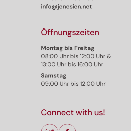
info@jenesien.net
Öffnungszeiten
Die Tour
Details
Montag bis Freitag
Wegbeschreibung
08:00 Uhr bis 12:00 Uhr &
Anreise
13:00 Uhr bis 16:00 Uhr
Aktuelle Infos
Samstag
Ausrüstung
09:00 Uhr bis 12:00 Uhr
Für dich ausgewählte alternati
Connect with us!
Leichte Rundwanderung um den Ka
Ausblicken auf den See.