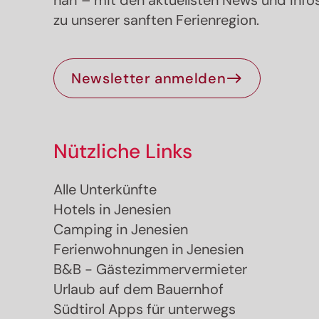
nah – mit den aktuellsten News und Info
zu unserer sanften Ferienregion.
Newsletter anmelden
Nützliche Links
Alle Unterkünfte
Hotels in Jenesien
Camping in Jenesien
ve Vorschläge
Ferienwohnungen in Jenesien
B&B - Gästezimmervermieter
lterer See durch Weinberge, Schilfbiotope und N
Urlaub auf dem Bauernhof
Südtirol Apps für unterwegs