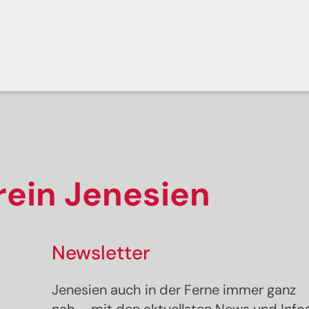
ess
r
Wanderung · Bozen und Umgebung
Geöffnet
undwanderung
ein Jenesien
Newsletter
. / Thomas Monsorno, Südtirols Süden
Jenesien auch in der Ferne immer ganz