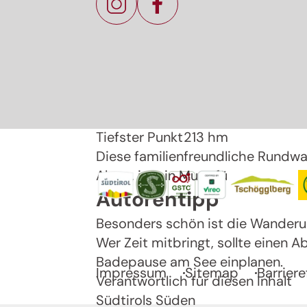
Geöffnet
mittel
Strecke
7,5 km
Dauer
1:55 h
Aufstieg
32 hm
Abstieg
32 hm
Höchster Punkt
231 hm
Tiefster Punkt
213 hm
Diese familienfreundliche Rundwa
Alpen, ist ein Muss für jeden Südt
Autorentipp
Besonders schön ist die Wanderu
Wer Zeit mitbringt, sollte einen 
Badepause am See einplanen.
Impressum
Sitemap
Barriere
Verantwortlich für diesen Inhalt
Südtirols Süden