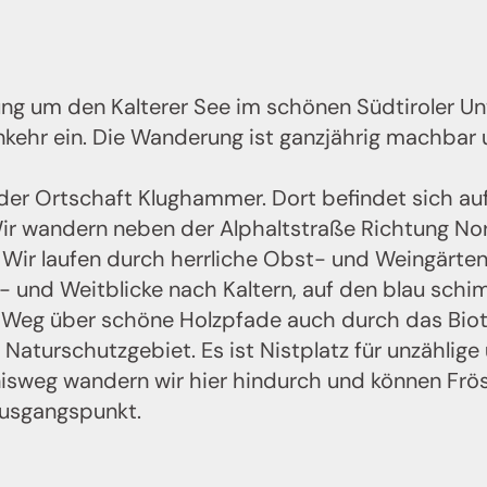
Jenesien-Newsletter
 um den Kalterer See im schönen Südtiroler Unt
ien auch in der Ferne immer ganz nah - mit u
nkehr ein. Die Wanderung ist ganzjährig machbar 
Newsletter!
 dich jetzt an und hol dir die neuesten Infos zu u
der Ortschaft Klughammer. Dort befindet sich auf 
sanften Ferienregion direkt nach Hause.
ir wandern neben der Alphaltstraße Richtung N
Wir freuen uns auf dich!
. Wir laufen durch herrliche Obst- und Weingärt
s- und Weitblicke nach Kaltern, auf den blau s
er Weg über schöne Holzpfade auch durch das Biot
Jetzt anmelden!
Naturschutzgebiet. Es ist Nistplatz für unzählige
nisweg wandern wir hier hindurch und können Fr
Ausgangspunkt.