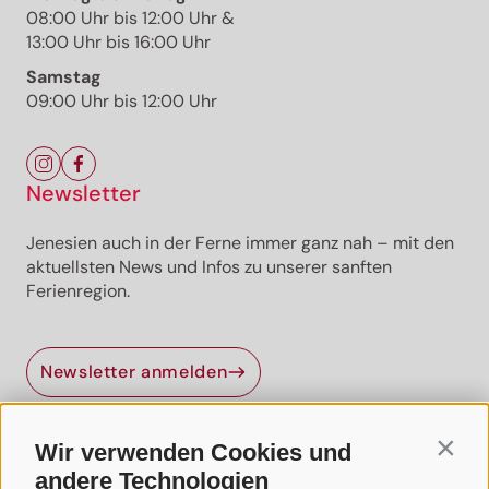
08:00 Uhr bis 12:00 Uhr &
13:00 Uhr bis 16:00 Uhr
Samstag
09:00 Uhr bis 12:00 Uhr
Newsletter
Jenesien auch in der Ferne immer ganz nah – mit den
aktuellsten News und Infos zu unserer sanften
Ferienregion.
Jenesien-Newsletter
Newsletter anmelden
Jenesien auch in der Ferne immer ganz nah - mit
unserem Newsletter!
Wir verwenden Cookies und
Contin
Melde dich jetzt an und hol dir die neuesten Infos zu
Nützliche Links
unserer sanften Ferienregion direkt nach Hause.
andere Technologien