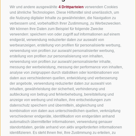
Wir freuen uns auf dich!
Wir und andere ausgewählte
4 Drittparteien
verwenden Cookies
Alle Unterkünfte
und ähnliche Technologien. Diese Hilfsmittel sind unerlässlich, um
die Nutzung digitaler Inhalte zu gewährleisten, die Navigation zu
Hotels in Jenesien
verbessern und, vorbehaltlich Ihrer Zustimmung, zu Werbezwecken.
Jetzt anmelden!
Camping in Jenesien
Wir können Ihre Daten zum Beispiel für folgende Zwecke
verwenden: speichern von oder zugriff auf informationen auf einem
Ferienwohnungen in Jenesien
endgerät, verwendung reduzierter daten zur auswahl von
werbeanzeigen, erstellung von profilen für personalisierte werbung,
B&B - Gästezimmervermieter
verwendung von profilen zur auswahl personalisierter werbung,
Urlaub auf dem Bauernhof
erstellung von profilen zur personalisierung von inhalten,
verwendung von profilen zur auswahl personalisierter inhalte,
Südtirol Apps für unterwegs
messung der werbeleistung, messung der performance von inhalten,
analyse von zielgruppen durch statistiken oder kombinationen von
Jobs
daten aus verschiedenen quellen, entwicklung und verbesserung
der angebote, verwendung reduzierter daten zur auswahl von
inhalten, gewährleistung der sicherheit, verhinderung und
aufdeckung von betrug und fehlerbehebung, bereitstellung und
anzeige von werbung und inhalten, ihre entscheidungen zum
datenschutz speichern und übermitteln, abgleichung und
kombination von daten aus unterschiedlichen quellen, verknüpfung
verschiedener endgeräte, identifikation von endgeräten anhand
automatisch übermittelter informationen, verwendung genauer
standortdaten, geräte anhand von aktiv angeforderten informationen
identifizieren. Es steht Ihnen frei, Ihre Zustimmung zu erteilen, zu