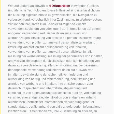
Wir freuen uns auf dich!
Wir und andere ausgewählte
4 Drittparteien
verwenden Cookies
Alle Unterkünfte
und ähnliche Technologien. Diese Hilfsmittel sind unerlässlich, um
die Nutzung digitaler Inhalte zu gewährleisten, die Navigation zu
Hotels in Jenesien
verbessern und, vorbehaltlich Ihrer Zustimmung, zu Werbezwecken.
Jetzt anmelden!
Camping in Jenesien
Wir können Ihre Daten zum Beispiel für folgende Zwecke
verwenden: speichern von oder zugriff auf informationen auf einem
Ferienwohnungen in Jenesien
endgerät, verwendung reduzierter daten zur auswahl von
werbeanzeigen, erstellung von profilen für personalisierte werbung,
B&B - Gästezimmervermieter
verwendung von profilen zur auswahl personalisierter werbung,
Urlaub auf dem Bauernhof
erstellung von profilen zur personalisierung von inhalten,
verwendung von profilen zur auswahl personalisierter inhalte,
Südtirol Apps für unterwegs
messung der werbeleistung, messung der performance von inhalten,
analyse von zielgruppen durch statistiken oder kombinationen von
Jobs
daten aus verschiedenen quellen, entwicklung und verbesserung
der angebote, verwendung reduzierter daten zur auswahl von
inhalten, gewährleistung der sicherheit, verhinderung und
aufdeckung von betrug und fehlerbehebung, bereitstellung und
anzeige von werbung und inhalten, ihre entscheidungen zum
datenschutz speichern und übermitteln, abgleichung und
kombination von daten aus unterschiedlichen quellen, verknüpfung
verschiedener endgeräte, identifikation von endgeräten anhand
automatisch übermittelter informationen, verwendung genauer
standortdaten, geräte anhand von aktiv angeforderten informationen
identifizieren. Es steht Ihnen frei, Ihre Zustimmung zu erteilen, zu