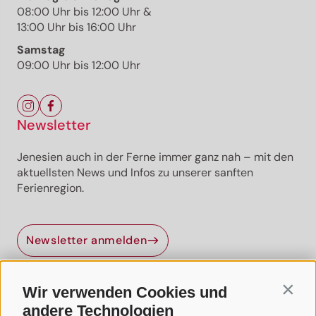
08:00 Uhr bis 12:00 Uhr &
13:00 Uhr bis 16:00 Uhr
Samstag
09:00 Uhr bis 12:00 Uhr
Newsletter
Jenesien auch in der Ferne immer ganz nah – mit den
aktuellsten News und Infos zu unserer sanften
Ferienregion.
Jenesien-Newsletter
Newsletter anmelden
Jenesien auch in der Ferne immer ganz nah - mit
unserem Newsletter!
Wir verwenden Cookies und
Contin
Melde dich jetzt an und hol dir die neuesten Infos zu
Nützliche Links
unserer sanften Ferienregion direkt nach Hause.
andere Technologien