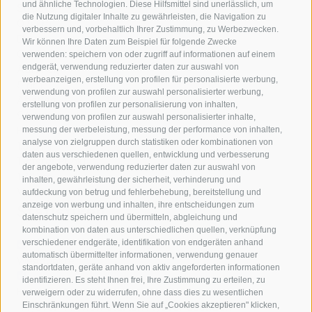
und ähnliche Technologien. Diese Hilfsmittel sind unerlässlich, um
Strecke
die Nutzung digitaler Inhalte zu gewährleisten, die Navigation zu
0,5 km
verbessern und, vorbehaltlich Ihrer Zustimmung, zu Werbezwecken.
Dauer
Wir können Ihre Daten zum Beispiel für folgende Zwecke
0:08 h
verwenden: speichern von oder zugriff auf informationen auf einem
endgerät, verwendung reduzierter daten zur auswahl von
Aufstieg
werbeanzeigen, erstellung von profilen für personalisierte werbung,
5 hm
verwendung von profilen zur auswahl personalisierter werbung,
Abstieg
erstellung von profilen zur personalisierung von inhalten,
9 hm
verwendung von profilen zur auswahl personalisierter inhalte,
Höchster Punkt
messung der werbeleistung, messung der performance von inhalten,
analyse von zielgruppen durch statistiken oder kombinationen von
1.318 m
daten aus verschiedenen quellen, entwicklung und verbesserung
Tiefster Punkt
der angebote, verwendung reduzierter daten zur auswahl von
1.310 m
inhalten, gewährleistung der sicherheit, verhinderung und
Von A nach B
aufdeckung von betrug und fehlerbehebung, bereitstellung und
anzeige von werbung und inhalten, ihre entscheidungen zum
Statistiken
datenschutz speichern und übermitteln, abgleichung und
kombination von daten aus unterschiedlichen quellen, verknüpfung
verschiedener endgeräte, identifikation von endgeräten anhand
automatisch übermittelter informationen, verwendung genauer
Wegpunkte
standortdaten, geräte anhand von aktiv angeforderten informationen
identifizieren. Es steht Ihnen frei, Ihre Zustimmung zu erteilen, zu
Einkehrmöglichkeiten
verweigern oder zu widerrufen, ohne dass dies zu wesentlichen
Flyover-Preview starten
Flyover beenden
Einschränkungen führt. Wenn Sie auf „Cookies akzeptieren" klicken,