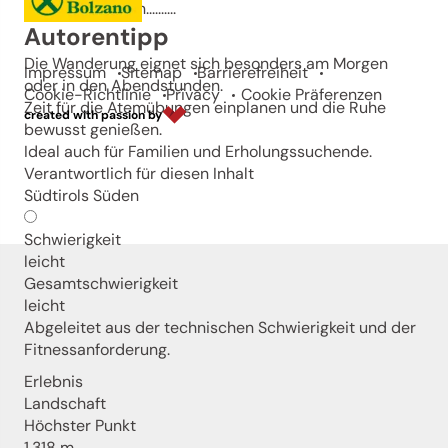
kennen zu lernen..........
Autorentipp
Die Wanderung eignet sich besonders am Morgen
Impressum
Sitemap
Barrierefreiheit
oder in den Abendstunden.
Cookie-Richtlinie
Privacy
Cookie Präferenzen
Zeit für die Atemübungen einplanen und die Ruhe
created with passion by
bewusst genießen.
Ideal auch für Familien und Erholungssuchende.
Verantwortlich für diesen Inhalt
Südtirols Süden
Schwierigkeit
leicht
Gesamtschwierigkeit
leicht
Abgeleitet aus der technischen Schwierigkeit und der
Fitnessanforderung.
Erlebnis
Landschaft
Höchster Punkt
1.318 m