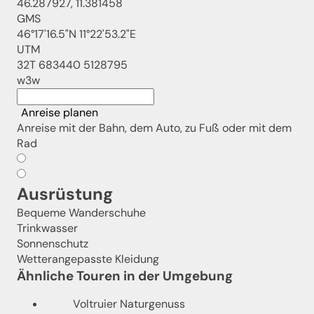
46.287927, 11.381458
GMS
46°17'16.5"N 11°22'53.2"E
UTM
32T 683440 5128795
w3w
Anreise planen
Anreise mit der Bahn, dem Auto, zu Fuß oder mit dem
Rad
Ausrüstung
Bequeme Wanderschuhe
Trinkwasser
Sonnenschutz
Wetterangepasste Kleidung
Ähnliche Touren in der Umgebung
Voltruier Naturgenuss