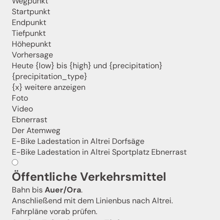
Wegpunkt
Melde dich jetzt an und hol dir die neuesten Infos zu
Startpunkt
unserer sanften Ferienregion direkt nach Hause.
Endpunkt
Wir freuen uns auf dich!
Tiefpunkt
Höhepunkt
Vorhersage
Jetzt anmelden!
Heute {low} bis {high} und {precipitation}
{precipitation_type}
{x} weitere anzeigen
Foto
Video
Ebnerrast
Der Atemweg
E-Bike Ladestation in Altrei Dorfsäge
E-Bike Ladestation in Altrei Sportplatz Ebnerrast
Öffentliche Verkehrsmittel
Bahn bis
Auer/Ora
.
Anschließend mit dem Linienbus nach Altrei.
Fahrpläne vorab prüfen.