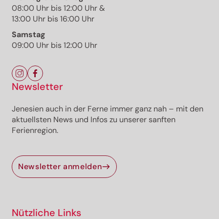
08:00 Uhr bis 12:00 Uhr &
13:00 Uhr bis 16:00 Uhr
Die Tour
Samstag
Details
09:00 Uhr bis 12:00 Uhr
Wegbeschreibung
Anreise
Aktuelle Infos
Ausrüstung
Newsletter
Jenesien auch in der Ferne immer ganz nah – mit den
Für dich ausgewählte alternative Vorschläge
aktuellsten News und Infos zu unserer sanften
Ferienregion.
Der ATEM-Weg ist ein entspannter Rundweg durch
Wälder und Wiesen rund um Altrei. Atem- und
Achtsamkeitsstationen laden zum Innehalten und
Krafttanken ein.
Newsletter anmelden
Geöffnet
leicht
Strecke
0,5 km
Dauer
0:08 h
Nützliche Links
Aufstieg
5 hm