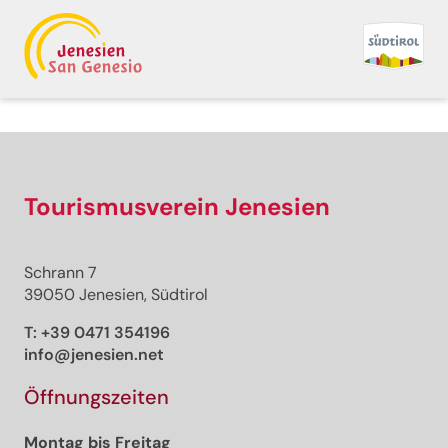
Zurück zur Übersicht
Drucken
GPX
KML
FIT
Fitness
Top
empfohlene Tour
Wanderung
Tourismusverein Jenesien
· Südtirols Süden
Geöffnet
Der Atemweg
Schrann 7
Verantwortlich für diesen Inhalt
39050 Jenesien, Südtirol
Südtirols Süden
T:
+39 0471 354196
info@jenesien.net
Atemweg in Altrei
Foto: Südtirols Süden
Öffnungszeiten
Montag bis Freitag