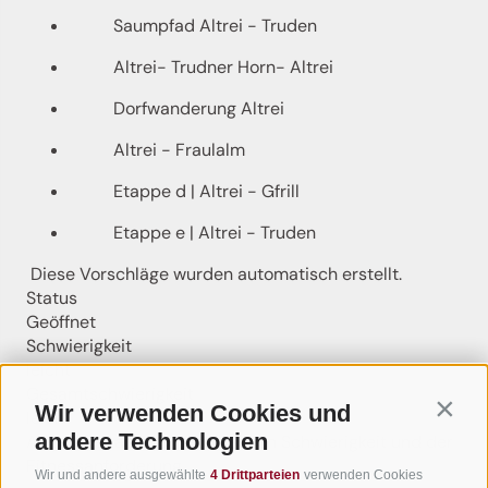
Saumpfad Altrei - Truden
Altrei- Trudner Horn- Altrei
Dorfwanderung Altrei
Altrei - Fraulalm
Etappe d | Altrei - Gfrill
Etappe e | Altrei - Truden
Diese Vorschläge wurden automatisch erstellt.
Status
Geöffnet
Schwierigkeit
leicht
Gesamtschwierigkeit
Wir verwenden Cookies und
Contin
leicht
andere Technologien
Abgeleitet aus der technischen Schwierigkeit und der
Fitnessanforderung.
Wir und andere ausgewählte
4 Drittparteien
verwenden Cookies