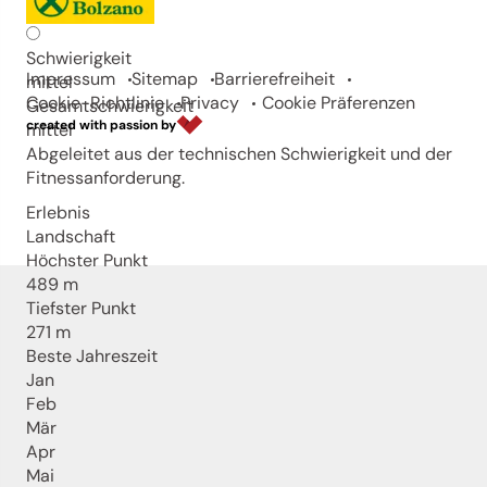
Südtirols Süden
Schwierigkeit
Impressum
Sitemap
Barrierefreiheit
mittel
Cookie-Richtlinie
Privacy
Cookie Präferenzen
Gesamtschwierigkeit
created with passion by
mittel
Abgeleitet aus der technischen Schwierigkeit und der
Fitnessanforderung.
Erlebnis
Landschaft
Höchster Punkt
489 m
Tiefster Punkt
271 m
Beste Jahreszeit
Jan
Feb
Mär
Apr
Mai