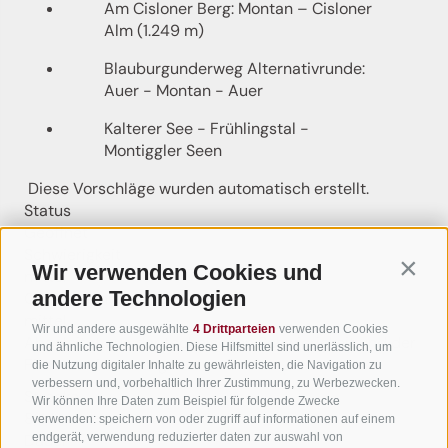
Am Cisloner Berg: Montan – Cisloner
Alm (1.249 m)
Blauburgunderweg Alternativrunde:
Auer - Montan - Auer
Kalterer See - Frühlingstal -
Montiggler Seen
Diese Vorschläge wurden automatisch erstellt.
Status
Geöffnet
Schwierigkeit
Wir verwenden Cookies und
Contin
mittel
andere Technologien
Gesamtschwierigkeit
mittel
Wir und andere ausgewählte
4 Drittparteien
verwenden Cookies
Abgeleitet aus der technischen Schwierigkeit und der
und ähnliche Technologien. Diese Hilfsmittel sind unerlässlich, um
Fitnessanforderung.
die Nutzung digitaler Inhalte zu gewährleisten, die Navigation zu
verbessern und, vorbehaltlich Ihrer Zustimmung, zu Werbezwecken.
Strecke
Wir können Ihre Daten zum Beispiel für folgende Zwecke
8,4 km
verwenden: speichern von oder zugriff auf informationen auf einem
endgerät, verwendung reduzierter daten zur auswahl von
Dauer