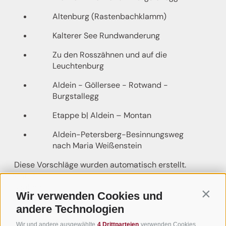
Altenburg (Rastenbachklamm)
Kalterer See Rundwanderung
Zu den Rosszähnen und auf die
Leuchtenburg
Aldein - Göllersee - Rotwand -
Burgstallegg
Etappe b| Aldein – Montan
Aldein-Petersberg-Besinnungsweg
nach Maria Weißenstein
Diese Vorschläge wurden automatisch erstellt.
Status
Geöffnet
Wir verwenden Cookies und
Contin
Schwierigkeit
andere Technologien
mittel
Gesamtschwierigkeit
Wir und andere ausgewählte
4 Drittparteien
verwenden Cookies