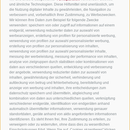
mittel
und ähnliche Technologien. Diese Hilfsmittel sind unerlässlich, um
Abgeleitet aus der technischen Schwierigkeit und der
die Nutzung digitaler Inhalte zu gewährleisten, die Navigation zu
verbessern und, vorbehaltlich Ihrer Zustimmung, zu Werbezwecken.
Fitnessanforderung.
Wir können Ihre Daten zum Beispiel für folgende Zwecke
Strecke
verwenden: speichern von oder zugriff auf informationen auf einem
endgerät, verwendung reduzierter daten zur auswahl von
8,5 km
werbeanzeigen, erstellung von profilen für personalisierte werbung,
Dauer
verwendung von profilen zur auswahl personalisierter werbung,
3:17 h
erstellung von profilen zur personalisierung von inhalten,
Aufstieg
verwendung von profilen zur auswahl personalisierter inhalte,
550 hm
messung der werbeleistung, messung der performance von inhalten,
analyse von zielgruppen durch statistiken oder kombinationen von
Abstieg
daten aus verschiedenen quellen, entwicklung und verbesserung
546 hm
der angebote, verwendung reduzierter daten zur auswahl von
Höchster Punkt
inhalten, gewährleistung der sicherheit, verhinderung und
907 m
aufdeckung von betrug und fehlerbehebung, bereitstellung und
anzeige von werbung und inhalten, ihre entscheidungen zum
Tiefster Punkt
datenschutz speichern und übermitteln, abgleichung und
357 m
kombination von daten aus unterschiedlichen quellen, verknüpfung
Statistiken
verschiedener endgeräte, identifikation von endgeräten anhand
automatisch übermittelter informationen, verwendung genauer
standortdaten, geräte anhand von aktiv angeforderten informationen
identifizieren. Es steht Ihnen frei, Ihre Zustimmung zu erteilen, zu
Wegpunkte
verweigern oder zu widerrufen, ohne dass dies zu wesentlichen
Einschränkungen führt. Wenn Sie auf „Cookies akzeptieren" klicken,