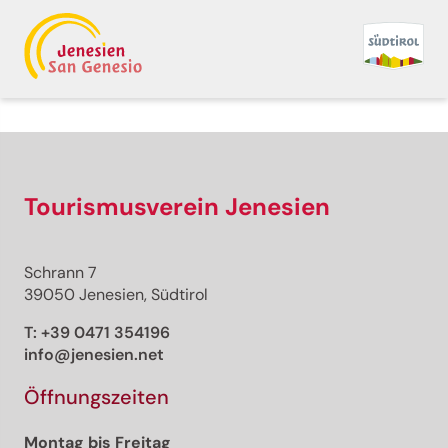
Zurück zur Übersicht
Drucken
GPX
KML
FIT
Fitness
Top
empfohlene Tour
Wanderung
Tourismusverein Jenesien
· Südtiroler Weinstraße
Geöffnet
Rundwanderung: Andrian
Schrann 7
- Festenstein - Gaid -
39050 Jenesien, Südtirol
Variante Larchsteig -
T:
+39 0471 354196
info@jenesien.net
Bittnerhof - Andrian
Öffnungszeiten
Verantwortlich für diesen Inhalt
Andrian
Montag bis Freitag