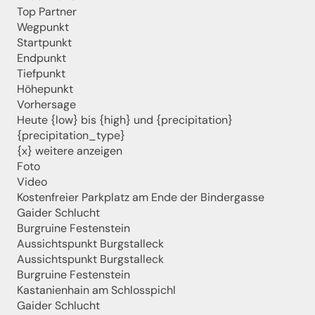
Top Partner
Melde dich jetzt an und hol dir die neuesten Infos zu
Wegpunkt
unserer sanften Ferienregion direkt nach Hause.
Startpunkt
Wir freuen uns auf dich!
Endpunkt
Tiefpunkt
Höhepunkt
Jetzt anmelden!
Vorhersage
Heute {low} bis {high} und {precipitation}
{precipitation_type}
{x} weitere anzeigen
Foto
Video
Kostenfreier Parkplatz am Ende der Bindergasse
Gaider Schlucht
Burgruine Festenstein
Aussichtspunkt Burgstalleck
Aussichtspunkt Burgstalleck
Burgruine Festenstein
Kastanienhain am Schlosspichl
Gaider Schlucht