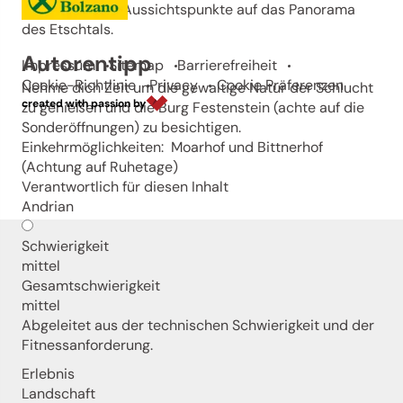
wunderschöne Aussichtspunkte auf das Panorama
des Etschtals.
Autorentipp
Impressum
Sitemap
Barrierefreiheit
Cookie-Richtlinie
Privacy
Cookie Präferenzen
Nehme dich Zeit um die gewaltige Natur der Schlucht
created with passion by
zu genießen und die Burg Festenstein (achte auf die
Sonderöffnungen) zu besichtigen.
Einkehrmöglichkeiten: Moarhof und Bittnerhof
(Achtung auf Ruhetage)
Verantwortlich für diesen Inhalt
Andrian
Schwierigkeit
mittel
Gesamtschwierigkeit
mittel
Abgeleitet aus der technischen Schwierigkeit und der
Fitnessanforderung.
Erlebnis
Landschaft