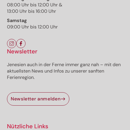
08:00 Uhr bis 12:00 Uhr &
13:00 Uhr bis 16:00 Uhr
Wegweiser Burg Festenstein
Foto: Andrian
Samstag
09:00 Uhr bis 12:00 Uhr
Newsletter
Die Tour
Jenesien auch in der Ferne immer ganz nah – mit den
Details
aktuellsten News und Infos zu unserer sanften
Wegbeschreibung
Ferienregion.
Anreise
Aktuelle Infos
Ausrüstung
Newsletter anmelden
Für dich ausgewählte alternative Vorschläge
Eine anspruchvolle, aber sehr abwechlungsreiche
Nützliche Links
Rundwanderung. Der Besuch der Burgruine von