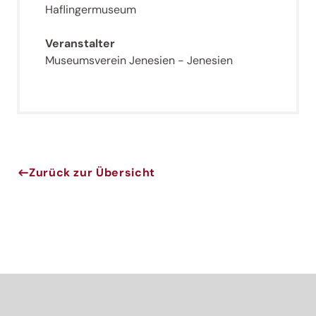
Haflingermuseum
Veranstalter
Museumsverein Jenesien - Jenesien
Jenesien-Newsletter
Zurück zur Übersicht
Jenesien auch in der Ferne immer ganz nah - mit
unserem Newsletter!
Melde dich jetzt an und hol dir die neuesten Infos zu
unserer sanften Ferienregion direkt nach Hause.
Wir freuen uns auf dich!
Jetzt anmelden!