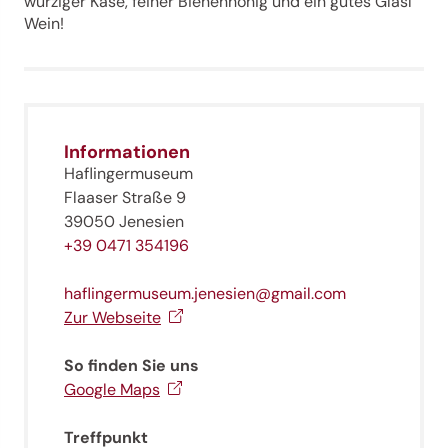
würziger Käse, feiner Bienenhonig und ein gutes Glasl
Wein!
Informationen
Haflingermuseum
Flaaser Straße 9
39050 Jenesien
+39 0471 354196
haflingermuseum.jenesien@gmail.com
Zur Webseite
So finden Sie uns
Google Maps
Treffpunkt