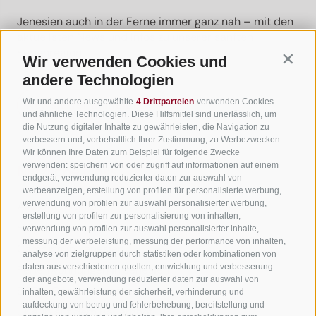
Jenesien auch in der Ferne immer ganz nah – mit den
aktuellsten News und Infos zu unserer sanften
Ferienregion.
Wir verwenden Cookies und
Contin
andere Technologien
Wir und andere ausgewählte
4 Drittparteien
verwenden Cookies
Newsletter anmelden
und ähnliche Technologien. Diese Hilfsmittel sind unerlässlich, um
die Nutzung digitaler Inhalte zu gewährleisten, die Navigation zu
verbessern und, vorbehaltlich Ihrer Zustimmung, zu Werbezwecken.
Wir können Ihre Daten zum Beispiel für folgende Zwecke
verwenden: speichern von oder zugriff auf informationen auf einem
Nützliche Links
endgerät, verwendung reduzierter daten zur auswahl von
werbeanzeigen, erstellung von profilen für personalisierte werbung,
verwendung von profilen zur auswahl personalisierter werbung,
Alle Unterkünfte
erstellung von profilen zur personalisierung von inhalten,
Hotels in Jenesien
verwendung von profilen zur auswahl personalisierter inhalte,
messung der werbeleistung, messung der performance von inhalten,
Camping in Jenesien
analyse von zielgruppen durch statistiken oder kombinationen von
daten aus verschiedenen quellen, entwicklung und verbesserung
Ferienwohnungen in Jenesien
der angebote, verwendung reduzierter daten zur auswahl von
B&B - Gästezimmervermieter
inhalten, gewährleistung der sicherheit, verhinderung und
aufdeckung von betrug und fehlerbehebung, bereitstellung und
Urlaub auf dem Bauernhof