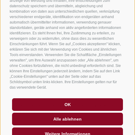
anzeige von werbung und inhalten, ihre entscheidungen zum
datenschutz speichern und übermitteln, abgleichung und
Südtirol Apps für unterwegs
kombination von daten aus unterschiedlichen quellen, verknüpfung
Jobs
verschiedener endgeräte, identifikation von endgeräten anhand
automatisch übermittelter informationen, verwendung genauer
standortdaten, geräte anhand von aktiv angeforderten informationen
identifizieren. Es steht Ihnen frei, Ihre Zustimmung zu erteilen, zu
verweigern oder zu widerrufen, ohne dass dies zu wesentlichen
Einschränkungen führt. Wenn Sie auf „Cookies akzeptieren" klicken,
erklären Sie sich mit der Verwendung von Cookies und ähnlichen
Tools einverstanden. Verwenden Sie die Schaltfläche „Einstellungen
verwalten", um Ihre Auswahl anzupassen oder „Alle ablehnen", um
ohne Cookies fortzufahren, die nicht unbedingt erforderlich sind. Sie
können Ihre Einstellungen jederzeit ändern, indem Sie auf den Link
„Cookie-Einstellungen" unten auf der Seite oder auf das
Schildsymbol unten links klicken. Ihre Einstellungen gelten nur für
das verwendete Gerät.
Impressum
Sitemap
Barrierefreiheit
OK
Cookie-Richtlinie
Privacy
Cookie Präferenzen
created with passion by
Alle ablehnen
Unterkunft suchen
Weitere Informationen