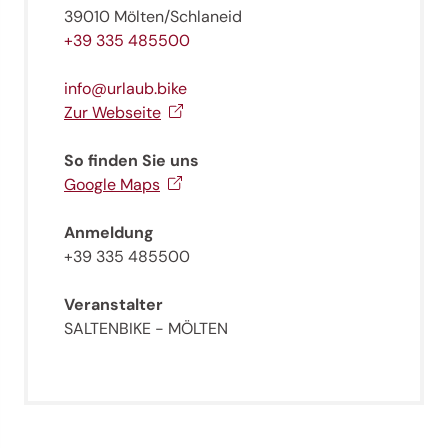
unserer sanften Ferienregion direkt nach Hause.
39010 Mölten/Schlaneid
+39 335 485500
Wir freuen uns auf dich!
info@urlaub.bike
Jetzt anmelden!
Zur Webseite
So finden Sie uns
Google Maps
Anmeldung
+39 335 485500
Veranstalter
SALTENBIKE - MÖLTEN