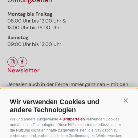
Montag bis Freitag
08:00 Uhr bis 12:00 Uhr &
13:00 Uhr bis 16:00 Uhr
Samstag
09:00 Uhr bis 12:00 Uhr
Newsletter
Jenesien auch in der Ferne immer ganz nah – mit den
aktuellsten News und Infos zu unserer sanften
Ferienregion.
Wir verwenden Cookies und
Contin
andere Technologien
Wir und andere ausgewählte
4 Drittparteien
verwenden Cookies
Newsletter anmelden
und ähnliche Technologien. Diese Hilfsmittel sind unerlässlich, um
die Nutzung digitaler Inhalte zu gewährleisten, die Navigation zu
verbessern und, vorbehaltlich Ihrer Zustimmung, zu Werbezwecken.