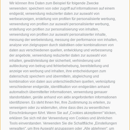
Wir können Ihre Daten zum Beispiel für folgende Zwecke
verwenden: speichern von oder zugriff auf informationen auf einem
Nützliche Links
endgerät, verwendung reduzierter daten zur auswahl von
werbeanzeigen, erstellung von profilen für personalisierte werbung,
verwendung von profilen zur auswahl personalisierter werbung,
Alle Unterkünfte
erstellung von profilen zur personalisierung von inhalten,
Hotels in Jenesien
verwendung von profilen zur auswahl personalisierter inhalte,
messung der werbeleistung, messung der performance von inhalten,
Camping in Jenesien
analyse von zielgruppen durch statistiken oder kombinationen von
daten aus verschiedenen quellen, entwicklung und verbesserung
Ferienwohnungen in Jenesien
der angebote, verwendung reduzierter daten zur auswahl von
B&B - Gästezimmervermieter
inhalten, gewährleistung der sicherheit, verhinderung und
aufdeckung von betrug und fehlerbehebung, bereitstellung und
Urlaub auf dem Bauernhof
anzeige von werbung und inhalten, ihre entscheidungen zum
datenschutz speichern und übermitteln, abgleichung und
Südtirol Apps für unterwegs
kombination von daten aus unterschiedlichen quellen, verknüpfung
Jobs
verschiedener endgeräte, identifikation von endgeräten anhand
automatisch übermittelter informationen, verwendung genauer
standortdaten, geräte anhand von aktiv angeforderten informationen
identifizieren. Es steht Ihnen frei, Ihre Zustimmung zu erteilen, zu
verweigern oder zu widerrufen, ohne dass dies zu wesentlichen
Einschränkungen führt. Wenn Sie auf „Cookies akzeptieren" klicken,
erklären Sie sich mit der Verwendung von Cookies und ähnlichen
Tools einverstanden. Verwenden Sie die Schaltfläche „Einstellungen
verwalten", um Ihre Auswahl anzupassen oder „Alle ablehnen", um