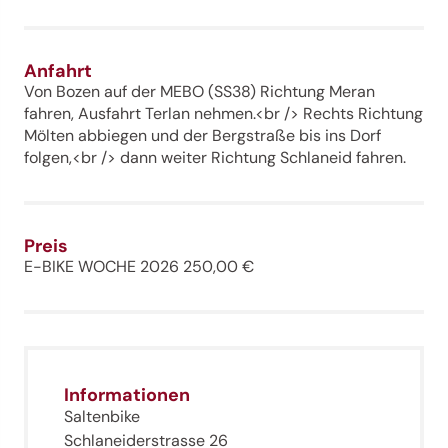
Anfahrt
Von Bozen auf der MEBO (SS38) Richtung Meran
fahren, Ausfahrt Terlan nehmen.<br /> Rechts Richtung
Mölten abbiegen und der Bergstraße bis ins Dorf
folgen,<br /> dann weiter Richtung Schlaneid fahren.
Preis
E-BIKE WOCHE 2026 250,00 €
Jenesien-Newsletter
Informationen
Jenesien auch in der Ferne immer ganz nah - mit
unserem Newsletter!
Saltenbike
Schlaneiderstrasse 26
Melde dich jetzt an und hol dir die neuesten Infos zu