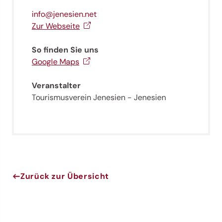
info@jenesien.net
Jenesien-Newsletter
Zur Webseite
So finden Sie uns
Jenesien auch in der Ferne immer ganz nah - mit
unserem Newsletter!
Google Maps
Melde dich jetzt an und hol dir die neuesten Infos zu
unserer sanften Ferienregion direkt nach Hause.
Veranstalter
Tourismusverein Jenesien - Jenesien
Wir freuen uns auf dich!
Jetzt anmelden!
Zurück zur Übersicht