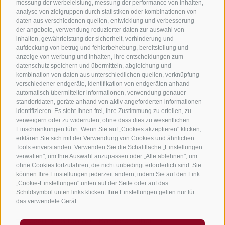
messung der werbeleistung, messung der performance von inhalten,
Camping in Jenesien
analyse von zielgruppen durch statistiken oder kombinationen von
daten aus verschiedenen quellen, entwicklung und verbesserung
Ferienwohnungen in Jenesien
der angebote, verwendung reduzierter daten zur auswahl von
B&B - Gästezimmervermieter
inhalten, gewährleistung der sicherheit, verhinderung und
aufdeckung von betrug und fehlerbehebung, bereitstellung und
Urlaub auf dem Bauernhof
anzeige von werbung und inhalten, ihre entscheidungen zum
datenschutz speichern und übermitteln, abgleichung und
Südtirol Apps für unterwegs
kombination von daten aus unterschiedlichen quellen, verknüpfung
Jobs
verschiedener endgeräte, identifikation von endgeräten anhand
automatisch übermittelter informationen, verwendung genauer
standortdaten, geräte anhand von aktiv angeforderten informationen
identifizieren. Es steht Ihnen frei, Ihre Zustimmung zu erteilen, zu
verweigern oder zu widerrufen, ohne dass dies zu wesentlichen
Einschränkungen führt. Wenn Sie auf „Cookies akzeptieren" klicken,
erklären Sie sich mit der Verwendung von Cookies und ähnlichen
Tools einverstanden. Verwenden Sie die Schaltfläche „Einstellungen
verwalten", um Ihre Auswahl anzupassen oder „Alle ablehnen", um
ohne Cookies fortzufahren, die nicht unbedingt erforderlich sind. Sie
können Ihre Einstellungen jederzeit ändern, indem Sie auf den Link
„Cookie-Einstellungen" unten auf der Seite oder auf das
Schildsymbol unten links klicken. Ihre Einstellungen gelten nur für
das verwendete Gerät.
Impressum
Sitemap
Barrierefreiheit