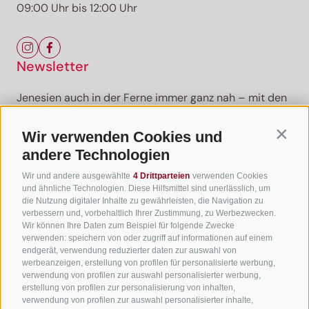
09:00 Uhr bis 12:00 Uhr
Newsletter
Jenesien auch in der Ferne immer ganz nah – mit den
aktuellsten News und Infos zu unserer sanften
Ferienregion.
Wir verwenden Cookies und
Contin
andere Technologien
Wir und andere ausgewählte
4 Drittparteien
verwenden Cookies
Newsletter anmelden
und ähnliche Technologien. Diese Hilfsmittel sind unerlässlich, um
die Nutzung digitaler Inhalte zu gewährleisten, die Navigation zu
verbessern und, vorbehaltlich Ihrer Zustimmung, zu Werbezwecken.
Wir können Ihre Daten zum Beispiel für folgende Zwecke
verwenden: speichern von oder zugriff auf informationen auf einem
Nützliche Links
endgerät, verwendung reduzierter daten zur auswahl von
werbeanzeigen, erstellung von profilen für personalisierte werbung,
verwendung von profilen zur auswahl personalisierter werbung,
Alle Unterkünfte
erstellung von profilen zur personalisierung von inhalten,
Hotels in Jenesien
verwendung von profilen zur auswahl personalisierter inhalte,