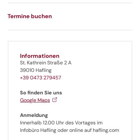
Jenesien-Newsletter
Termine buchen
Jenesien auch in der Ferne immer ganz nah - mit
unserem Newsletter!
Melde dich jetzt an und hol dir die neuesten Infos zu
unserer sanften Ferienregion direkt nach Hause.
Wir freuen uns auf dich!
Informationen
St. Kathrein Straße 2 A
39010 Hafling
Jetzt anmelden!
+39 0473 279457
So finden Sie uns
Google Maps
Anmeldung
Innerhalb 12.00 Uhr des Vortages im
Infobüro Hafling oder online auf hafling.com