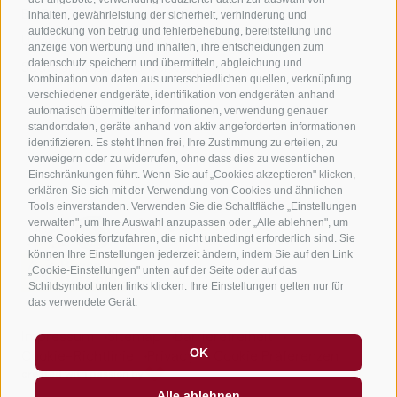
B&B - Gästezimmervermieter
inhalten, gewährleistung der sicherheit, verhinderung und
aufdeckung von betrug und fehlerbehebung, bereitstellung und
Urlaub auf dem Bauernhof
anzeige von werbung und inhalten, ihre entscheidungen zum
datenschutz speichern und übermitteln, abgleichung und
Südtirol Apps für unterwegs
kombination von daten aus unterschiedlichen quellen, verknüpfung
Jobs
verschiedener endgeräte, identifikation von endgeräten anhand
automatisch übermittelter informationen, verwendung genauer
standortdaten, geräte anhand von aktiv angeforderten informationen
identifizieren. Es steht Ihnen frei, Ihre Zustimmung zu erteilen, zu
verweigern oder zu widerrufen, ohne dass dies zu wesentlichen
Einschränkungen führt. Wenn Sie auf „Cookies akzeptieren" klicken,
erklären Sie sich mit der Verwendung von Cookies und ähnlichen
Tools einverstanden. Verwenden Sie die Schaltfläche „Einstellungen
verwalten", um Ihre Auswahl anzupassen oder „Alle ablehnen", um
ohne Cookies fortzufahren, die nicht unbedingt erforderlich sind. Sie
können Ihre Einstellungen jederzeit ändern, indem Sie auf den Link
„Cookie-Einstellungen" unten auf der Seite oder auf das
Schildsymbol unten links klicken. Ihre Einstellungen gelten nur für
das verwendete Gerät.
Impressum
Sitemap
Barrierefreiheit
OK
Cookie-Richtlinie
Privacy
Cookie Präferenzen
created with passion by
Alle ablehnen