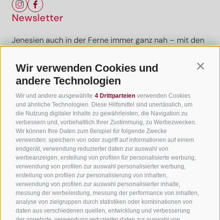
Newsletter
Jenesien auch in der Ferne immer ganz nah – mit den
aktuellsten News und Infos zu unserer sanften
Ferienregion.
Wir verwenden Cookies und
Contin
andere Technologien
Wir und andere ausgewählte
4 Drittparteien
verwenden Cookies
Newsletter anmelden
und ähnliche Technologien. Diese Hilfsmittel sind unerlässlich, um
die Nutzung digitaler Inhalte zu gewährleisten, die Navigation zu
verbessern und, vorbehaltlich Ihrer Zustimmung, zu Werbezwecken.
Wir können Ihre Daten zum Beispiel für folgende Zwecke
verwenden: speichern von oder zugriff auf informationen auf einem
Nützliche Links
endgerät, verwendung reduzierter daten zur auswahl von
werbeanzeigen, erstellung von profilen für personalisierte werbung,
verwendung von profilen zur auswahl personalisierter werbung,
Alle Unterkünfte
erstellung von profilen zur personalisierung von inhalten,
Hotels in Jenesien
verwendung von profilen zur auswahl personalisierter inhalte,
messung der werbeleistung, messung der performance von inhalten,
Camping in Jenesien
analyse von zielgruppen durch statistiken oder kombinationen von
daten aus verschiedenen quellen, entwicklung und verbesserung
Ferienwohnungen in Jenesien
der angebote, verwendung reduzierter daten zur auswahl von