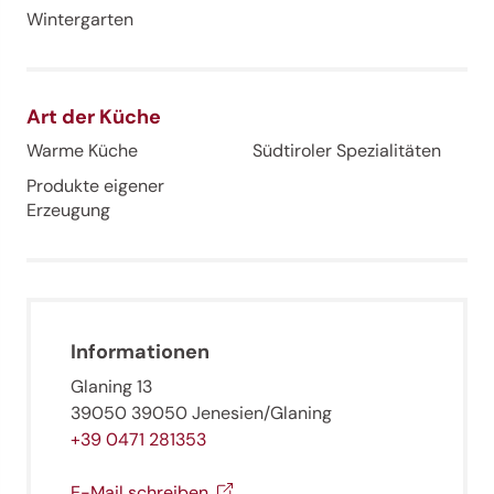
Wintergarten
Art der Küche
Warme Küche
Südtiroler Spezialitäten
Produkte eigener
Erzeugung
Informationen
Glaning 13
39050 39050 Jenesien/Glaning
+39 0471 281353
Jenesien-Newsletter
E-Mail schreiben