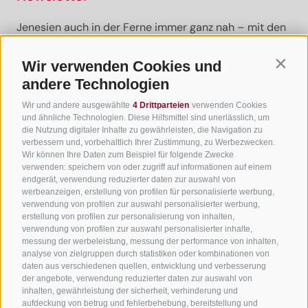
Jenesien auch in der Ferne immer ganz nah – mit den
aktuellsten News und Infos zu unserer sanften
Ferienregion.
Wir verwenden Cookies und
Contin
andere Technologien
Wir und andere ausgewählte
4 Drittparteien
verwenden Cookies
Newsletter anmelden
und ähnliche Technologien. Diese Hilfsmittel sind unerlässlich, um
die Nutzung digitaler Inhalte zu gewährleisten, die Navigation zu
verbessern und, vorbehaltlich Ihrer Zustimmung, zu Werbezwecken.
Wir können Ihre Daten zum Beispiel für folgende Zwecke
verwenden: speichern von oder zugriff auf informationen auf einem
Nützliche Links
endgerät, verwendung reduzierter daten zur auswahl von
werbeanzeigen, erstellung von profilen für personalisierte werbung,
verwendung von profilen zur auswahl personalisierter werbung,
Alle Unterkünfte
erstellung von profilen zur personalisierung von inhalten,
Hotels in Jenesien
verwendung von profilen zur auswahl personalisierter inhalte,
messung der werbeleistung, messung der performance von inhalten,
Camping in Jenesien
analyse von zielgruppen durch statistiken oder kombinationen von
daten aus verschiedenen quellen, entwicklung und verbesserung
Ferienwohnungen in Jenesien
der angebote, verwendung reduzierter daten zur auswahl von
B&B - Gästezimmervermieter
inhalten, gewährleistung der sicherheit, verhinderung und
aufdeckung von betrug und fehlerbehebung, bereitstellung und