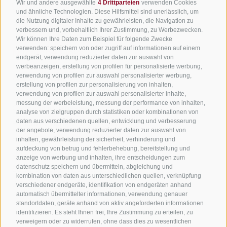
Wir und andere ausgewählte
4 Drittparteien
verwenden Cookies
Newsletter anmelden
und ähnliche Technologien. Diese Hilfsmittel sind unerlässlich, um
die Nutzung digitaler Inhalte zu gewährleisten, die Navigation zu
verbessern und, vorbehaltlich Ihrer Zustimmung, zu Werbezwecken.
Wir können Ihre Daten zum Beispiel für folgende Zwecke
verwenden: speichern von oder zugriff auf informationen auf einem
Nützliche Links
endgerät, verwendung reduzierter daten zur auswahl von
werbeanzeigen, erstellung von profilen für personalisierte werbung,
verwendung von profilen zur auswahl personalisierter werbung,
Alle Unterkünfte
erstellung von profilen zur personalisierung von inhalten,
Hotels in Jenesien
verwendung von profilen zur auswahl personalisierter inhalte,
messung der werbeleistung, messung der performance von inhalten,
Camping in Jenesien
analyse von zielgruppen durch statistiken oder kombinationen von
daten aus verschiedenen quellen, entwicklung und verbesserung
Ferienwohnungen in Jenesien
der angebote, verwendung reduzierter daten zur auswahl von
B&B - Gästezimmervermieter
inhalten, gewährleistung der sicherheit, verhinderung und
aufdeckung von betrug und fehlerbehebung, bereitstellung und
Urlaub auf dem Bauernhof
anzeige von werbung und inhalten, ihre entscheidungen zum
datenschutz speichern und übermitteln, abgleichung und
Südtirol Apps für unterwegs
kombination von daten aus unterschiedlichen quellen, verknüpfung
Jobs
verschiedener endgeräte, identifikation von endgeräten anhand
automatisch übermittelter informationen, verwendung genauer
standortdaten, geräte anhand von aktiv angeforderten informationen
identifizieren. Es steht Ihnen frei, Ihre Zustimmung zu erteilen, zu
verweigern oder zu widerrufen, ohne dass dies zu wesentlichen