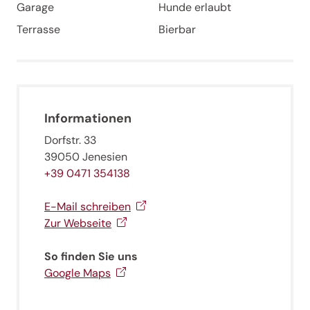
Garage
Hunde erlaubt
Terrasse
Bierbar
Jenesien-Newsletter
Informationen
Dorfstr. 33
Jenesien auch in der Ferne immer ganz nah - mit
unserem Newsletter!
39050 Jenesien
+39 0471 354138
Melde dich jetzt an und hol dir die neuesten Infos zu
unserer sanften Ferienregion direkt nach Hause.
E-Mail schreiben
Wir freuen uns auf dich!
Zur Webseite
Jetzt anmelden!
So finden Sie uns
Google Maps