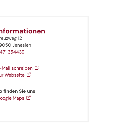
Informationen
reuzweg 12
9050 Jenesien
471 354439
-Mail schreiben
ur Webseite
o finden Sie uns
oogle Maps