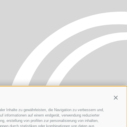
Contin
ler Inhalte zu gewährleisten, die Navigation zu verbessern und,
uf informationen auf einem endgerät, verwendung reduzierter
g, erstellung von profilen zur personalisierung von inhalten,
uppen durch statistiken oder kombinationen von daten aus