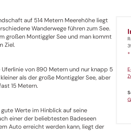
ndschaft auf 514 Metern Meerehöhe liegt
 verschiedene Wanderwege führen zum See.
eim großen Montiggler See und man kommt
R
 Ziel.
3
+
e Uferlinie von 890 Metern und nur knapp 5
E
Z
 kleiner als der große Montiggler See, aber
fast 15 Metern.
S
G
 gute Werte im Hinblick auf seine
uch einer der beliebtesten Badeseen
dem Auto erreicht werden kann, liegt der