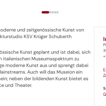
derne und zeitgenössische Kunst von
ekturstudio KSV Krüger Schuberth
P
3
nössische Kunst geplant und ist dabei, sich
+
im italienischen Museumsspektrum zu
nge moderne Kunst aus und sprengt dabei
E
Mainstreams. Auch will das Museion ein
Z
sein; neben der bildenden Kunst bietet es
ce und Theater.
S
G