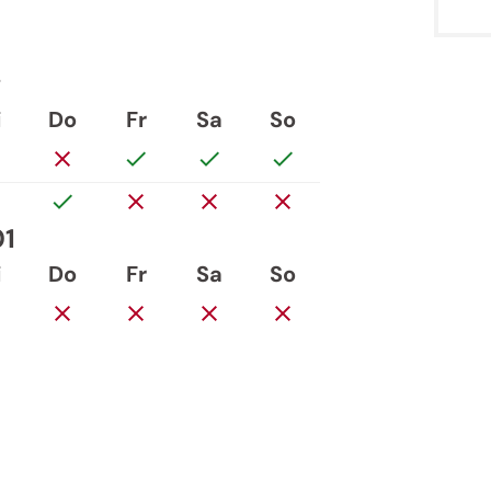
g
i
Do
Fr
Sa
So
01
i
Do
Fr
Sa
So
Jenesien-Newsletter
ien auch in der Ferne immer ganz nah - mit u