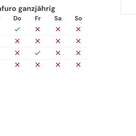
afuro ganzjährig
i
Do
Fr
Sa
So
Jenesien-Newsletter
ien auch in der Ferne immer ganz nah - mit u
Newsletter!