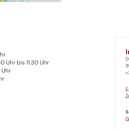
Uhr
D
0 Uhr bis 11.30 Uhr
3
0 Uhr
+
hr
E
Z
S
G