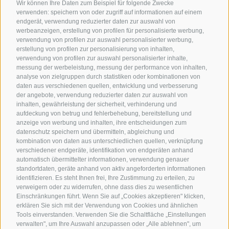
Wir können Ihre Daten zum Beispiel für folgende Zwecke
verwenden: speichern von oder zugriff auf informationen auf einem
Nützliche Links
endgerät, verwendung reduzierter daten zur auswahl von
werbeanzeigen, erstellung von profilen für personalisierte werbung,
verwendung von profilen zur auswahl personalisierter werbung,
Alle Unterkünfte
erstellung von profilen zur personalisierung von inhalten,
Hotels in Jenesien
verwendung von profilen zur auswahl personalisierter inhalte,
messung der werbeleistung, messung der performance von inhalten,
Camping in Jenesien
analyse von zielgruppen durch statistiken oder kombinationen von
daten aus verschiedenen quellen, entwicklung und verbesserung
Ferienwohnungen in Jenesien
der angebote, verwendung reduzierter daten zur auswahl von
B&B - Gästezimmervermieter
inhalten, gewährleistung der sicherheit, verhinderung und
aufdeckung von betrug und fehlerbehebung, bereitstellung und
Urlaub auf dem Bauernhof
anzeige von werbung und inhalten, ihre entscheidungen zum
datenschutz speichern und übermitteln, abgleichung und
Südtirol Apps für unterwegs
kombination von daten aus unterschiedlichen quellen, verknüpfung
Jobs
verschiedener endgeräte, identifikation von endgeräten anhand
automatisch übermittelter informationen, verwendung genauer
standortdaten, geräte anhand von aktiv angeforderten informationen
identifizieren. Es steht Ihnen frei, Ihre Zustimmung zu erteilen, zu
verweigern oder zu widerrufen, ohne dass dies zu wesentlichen
Einschränkungen führt. Wenn Sie auf „Cookies akzeptieren" klicken,
erklären Sie sich mit der Verwendung von Cookies und ähnlichen
Tools einverstanden. Verwenden Sie die Schaltfläche „Einstellungen
verwalten", um Ihre Auswahl anzupassen oder „Alle ablehnen", um