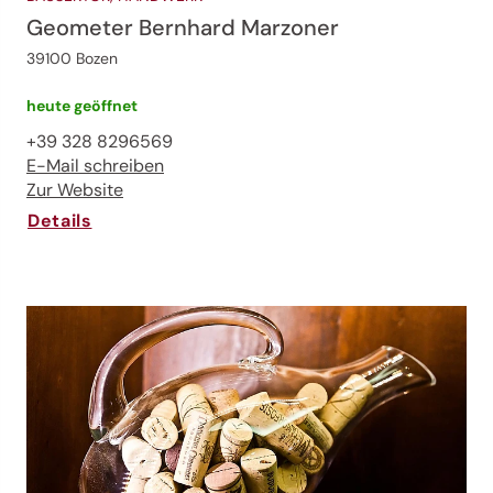
Geometer Bernhard Marzoner
39100 Bozen
Jenesien-Newsletter
heute geöffnet
+39 328 8296569
E-Mail schreiben
Jenesien auch in der Ferne immer ganz nah - mit
Zur Website
unserem Newsletter!
Details
Melde dich jetzt an und hol dir die neuesten Infos zu
unserer sanften Ferienregion direkt nach Hause.
Wir freuen uns auf dich!
Jetzt anmelden!