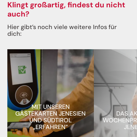
Klingt großartig, findest du nicht
auch?
Hier gibt’s noch viele weitere Infos für
dich:
MIT UNSEREN
GÄSTEKARTEN JENESIEN
DAS A
UND SÜDTIROL
WOCHENPR
„ERFAHREN“
JEN