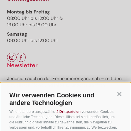
Montag bis Freitag
08:00 Uhr bis 12:00 Uhr &
13:00 Uhr bis 16:00 Uhr
Samstag
09:00 Uhr bis 12:00 Uhr
Newsletter
Jenesien auch in der Ferne immer ganz nah – mit den
aktuellsten News und Infos zu unserer sanften
Ferienregion.
Wir verwenden Cookies und
Contin
andere Technologien
Wir und andere ausgewählte
4 Drittparteien
verwenden Cookies
Newsletter anmelden
und ähnliche Technologien. Diese Hilfsmittel sind unerlässlich, um
die Nutzung digitaler Inhalte zu gewährleisten, die Navigation zu
verbessern und, vorbehaltlich Ihrer Zustimmung, zu Werbezwecken.